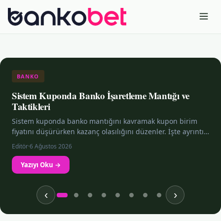
BANKO
Sistem Kuponda Banko İşaretleme Mantığı ve
Taktikleri
Sistem kuponda banko mantığını kavramak kupon birim
fiyatını düşürürken kazanç olasılığını düzenler. İşte ayrıntılı
sistem rehberi.
Editör
·
6 Ağustos 2026
Yazıyı Oku →
‹
›