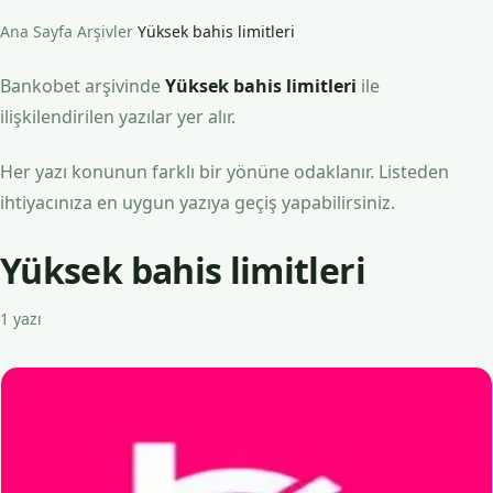
Ana Sayfa
›
Arşivler
›
Yüksek bahis limitleri
Bankobet arşivinde
Yüksek bahis limitleri
ile
ilişkilendirilen yazılar yer alır.
Her yazı konunun farklı bir yönüne odaklanır. Listeden
ihtiyacınıza en uygun yazıya geçiş yapabilirsiniz.
Yüksek bahis limitleri
1 yazı