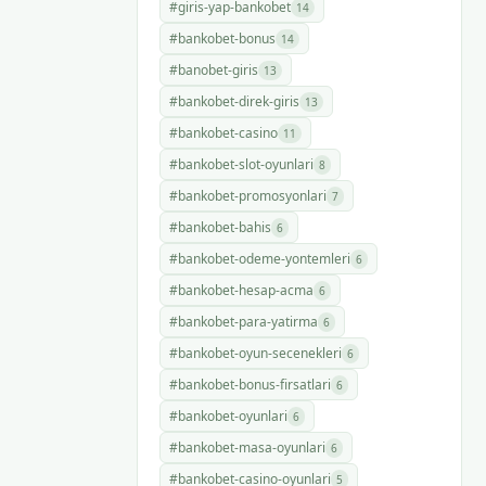
#giris-yap-bankobet
14
#bankobet-bonus
14
#banobet-giris
13
#bankobet-direk-giris
13
#bankobet-casino
11
#bankobet-slot-oyunlari
8
#bankobet-promosyonlari
7
#bankobet-bahis
6
#bankobet-odeme-yontemleri
6
#bankobet-hesap-acma
6
#bankobet-para-yatirma
6
#bankobet-oyun-secenekleri
6
#bankobet-bonus-firsatlari
6
#bankobet-oyunlari
6
#bankobet-masa-oyunlari
6
#bankobet-casino-oyunlari
5