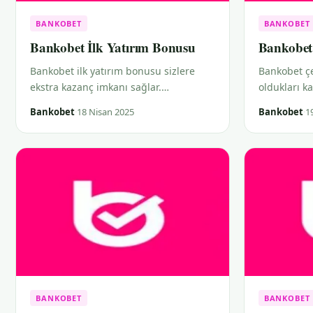
BANKOBET
BANKOBET
Bankobet İlk Yatırım Bonusu
Bankobet
Bankobet ilk yatırım bonusu sizlere
Bankobet çe
ekstra kazanç imkanı sağlar.
oldukları ka
Oyunculara çok yüksek ödüller
çekmelerini
Bankobet
·
18 Nisan 2025
Bankobet
·
1
kazanma olanağını sunar.
ödeme yönt
BANKOBET
BANKOBET