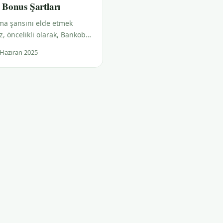
Bonus Şartları
ma şansını elde etmek
iz, öncelikli olarak, Bankobet
arı dahilinde hareket
 Haziran 2025
.