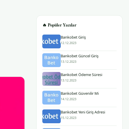
🔥 Popüler Yazılar
Bankobet Giriş
12.12.2023
Bankobet Güncel Giriş
13.12.2023
Bankobet Ödeme Süresi
13.12.2023
Bankobet Güvenilir Mi
14.12.2023
Bankobet Yeni Giriş Adresi
15.12.2023