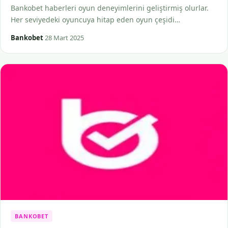
Bankobet haberleri oyun deneyimlerini geliştirmiş olurlar.
Her seviyedeki oyuncuya hitap eden oyun çeşidi
bulunmaktadır.
Bankobet
·
28 Mart 2025
BANKOBET