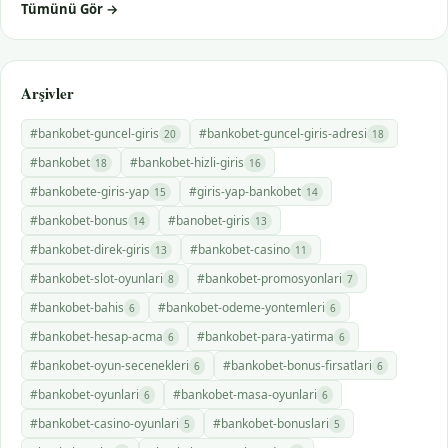
Tümünü Gör →
Arşivler
#bankobet-guncel-giris
#bankobet-guncel-giris-adresi
20
18
#bankobet
#bankobet-hizli-giris
18
16
#bankobete-giris-yap
#giris-yap-bankobet
15
14
#bankobet-bonus
#banobet-giris
14
13
#bankobet-direk-giris
#bankobet-casino
13
11
#bankobet-slot-oyunlari
#bankobet-promosyonlari
8
7
#bankobet-bahis
#bankobet-odeme-yontemleri
6
6
#bankobet-hesap-acma
#bankobet-para-yatirma
6
6
#bankobet-oyun-secenekleri
#bankobet-bonus-firsatlari
6
6
#bankobet-oyunlari
#bankobet-masa-oyunlari
6
6
#bankobet-casino-oyunlari
#bankobet-bonuslari
5
5