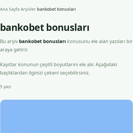
Ana Sayfa
›
Arşivler
›
bankobet bonusları
bankobet bonusları
Bu arşiv
bankobet bonusları
konusunu ele alan yazıları bir
araya getirir.
Kayıtlar konunun çeşitli boyutlarını ele alır. Aşağıdaki
başlıklardan ilginizi çekeni seçebilirsiniz.
5 yazı