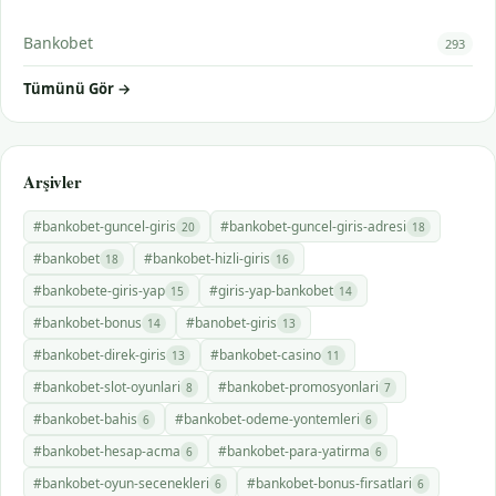
Bankobet
293
Tümünü Gör →
Arşivler
#bankobet-guncel-giris
#bankobet-guncel-giris-adresi
20
18
#bankobet
#bankobet-hizli-giris
18
16
#bankobete-giris-yap
#giris-yap-bankobet
15
14
#bankobet-bonus
#banobet-giris
14
13
#bankobet-direk-giris
#bankobet-casino
13
11
#bankobet-slot-oyunlari
#bankobet-promosyonlari
8
7
#bankobet-bahis
#bankobet-odeme-yontemleri
6
6
#bankobet-hesap-acma
#bankobet-para-yatirma
6
6
#bankobet-oyun-secenekleri
#bankobet-bonus-firsatlari
6
6