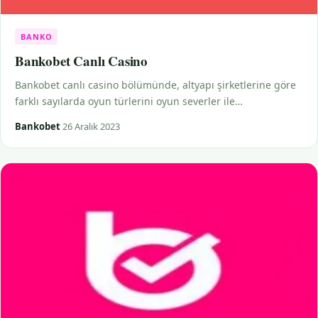
BANKO
Bankobet Canlı Casino
Bankobet canlı casino bölümünde, altyapı şirketlerine göre
farklı sayılarda oyun türlerini oyun severler ile
buluşturmaktadır.
Bankobet
·
26 Aralık 2023