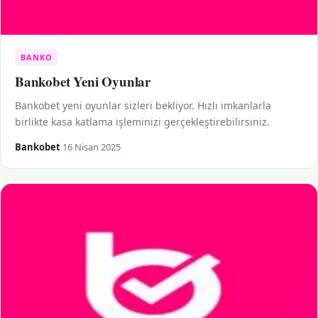
BANKO
Bankobet Yeni Oyunlar
Bankobet yeni oyunlar sizleri bekliyor. Hızlı imkanlarla
birlikte kasa katlama işleminizi gerçekleştirebilirsiniz.
Bankobet
·
16 Nisan 2025