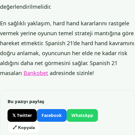
değerlendirilmelidir.
En sağlıklı yaklaşım, hard hand kararlarını rastgele
vermek yerine oyunun temel strateji mantığına göre
hareket etmektir. Spanish 21’de hard hand kavramını
doğru anlamak, oyuncunun her elde ne kadar risk
aldığını daha net görmesini sağlar. Spanish 21
masaları
Bankobet
adresinde sizinle!
Bu yazıyı paylaş
𝕏 Twitter
Facebook
WhatsApp
🔗 Kopyala