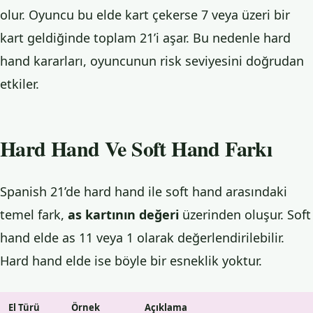
olur. Oyuncu bu elde kart çekerse 7 veya üzeri bir
kart geldiğinde toplam 21’i aşar. Bu nedenle hard
hand kararları, oyuncunun risk seviyesini doğrudan
etkiler.
Hard Hand Ve Soft Hand Farkı
Spanish 21’de hard hand ile soft hand arasındaki
temel fark,
as kartının değeri
üzerinden oluşur. Soft
hand elde as 11 veya 1 olarak değerlendirilebilir.
Hard hand elde ise böyle bir esneklik yoktur.
El Türü
Örnek
Açıklama