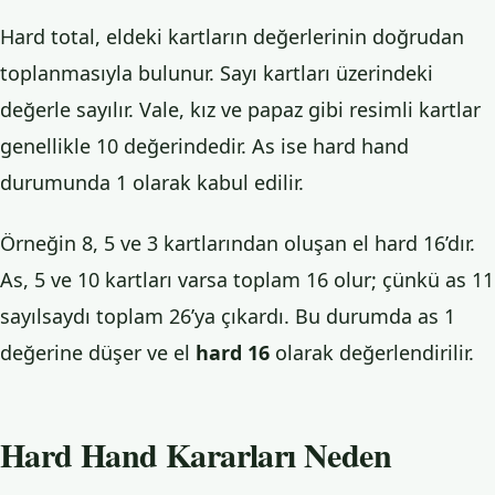
Hard total, eldeki kartların değerlerinin doğrudan
toplanmasıyla bulunur. Sayı kartları üzerindeki
değerle sayılır. Vale, kız ve papaz gibi resimli kartlar
genellikle 10 değerindedir. As ise hard hand
durumunda 1 olarak kabul edilir.
Örneğin 8, 5 ve 3 kartlarından oluşan el hard 16’dır.
As, 5 ve 10 kartları varsa toplam 16 olur; çünkü as 11
sayılsaydı toplam 26’ya çıkardı. Bu durumda as 1
değerine düşer ve el
hard 16
olarak değerlendirilir.
Hard Hand Kararları Neden