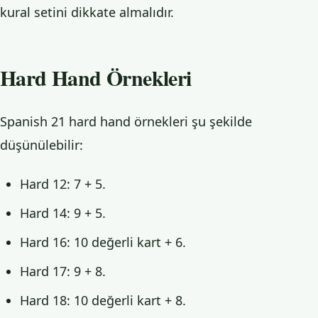
kural setini dikkate almalıdır.
Hard Hand Örnekleri
Spanish 21 hard hand örnekleri şu şekilde
düşünülebilir:
Hard 12: 7 + 5.
Hard 14: 9 + 5.
Hard 16: 10 değerli kart + 6.
Hard 17: 9 + 8.
Hard 18: 10 değerli kart + 8.