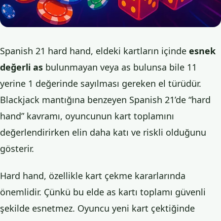
Spanish 21 hard hand, eldeki kartların içinde
esnek
değerli as
bulunmayan veya as bulunsa bile 11
yerine 1 değerinde sayılması gereken el türüdür.
Blackjack mantığına benzeyen Spanish 21’de “hard
hand” kavramı, oyuncunun kart toplamını
değerlendirirken elin daha katı ve riskli olduğunu
gösterir.
Hard hand, özellikle kart çekme kararlarında
önemlidir. Çünkü bu elde as kartı toplamı güvenli
şekilde esnetmez. Oyuncu yeni kart çektiğinde