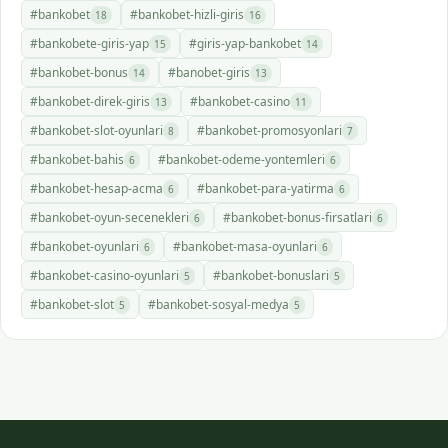
#bankobet
#bankobet-hizli-giris
18
16
#bankobete-giris-yap
#giris-yap-bankobet
15
14
#bankobet-bonus
#banobet-giris
14
13
#bankobet-direk-giris
#bankobet-casino
13
11
#bankobet-slot-oyunlari
#bankobet-promosyonlari
8
7
#bankobet-bahis
#bankobet-odeme-yontemleri
6
6
#bankobet-hesap-acma
#bankobet-para-yatirma
6
6
#bankobet-oyun-secenekleri
#bankobet-bonus-firsatlari
6
6
#bankobet-oyunlari
#bankobet-masa-oyunlari
6
6
#bankobet-casino-oyunlari
#bankobet-bonuslari
5
5
#bankobet-slot
#bankobet-sosyal-medya
5
5