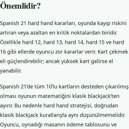
Önemlidir?
Spanish 21 hard hand kararları, oyunda kayıp riskini
artıran veya azaltan en kritik noktalardan biridir.
Özellikle hard 12, hard 13, hard 14, hard 15 ve hard
16 gibi ellerde oyuncu zor kararlar verir. Kart çekmek
eli güçlendirebilir; ancak yüksek kart gelirse el
yanabilir.
Spanish 21’de tüm 10’lu kartların desteden çıkarılmış
olması oyunun matematiğini klasik blackjack’ten
ayırır. Bu nedenle hard hand stratejisi, doğrudan
klasik blackjack kurallarıyla aynı düşünülmemelidir.
Oyuncu, oynadığı masanın ödeme tablosunu ve