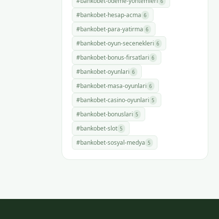
#bankobet-odeme-yontemleri
6
#bankobet-hesap-acma
6
#bankobet-para-yatirma
6
#bankobet-oyun-secenekleri
6
#bankobet-bonus-firsatlari
6
#bankobet-oyunlari
6
#bankobet-masa-oyunlari
6
#bankobet-casino-oyunlari
5
#bankobet-bonuslari
5
#bankobet-slot
5
#bankobet-sosyal-medya
5