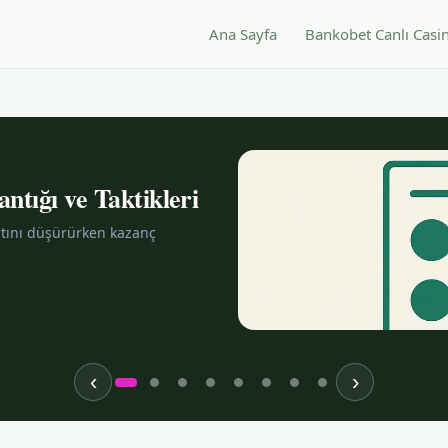
Ana Sayfa
Bankobet Canlı Casi
tığı ve Taktikleri
tını düşürürken kazanç
‹
›