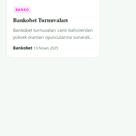
BANKO
Bankobet Turnuvaları
Bankobet turnuvaları canlı bahislerden
yüksek oranları oyuncularına sunarak
oyuncuların yüksek kazanç elde
Bankobet
·
13 Nisan 2025
etmelerine fırsat verir.