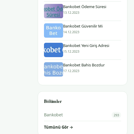
Bankobet Ödeme Süresi
13.12.2023
Bankobet Güvenilir Mi
14.12.2023
Bankobet Yeni Giriş Adresi
15.12.2023
Bankobet Bahis Bozdur
17.12.2023
Bölümler
Bankobet
293
Tümünü Gör →