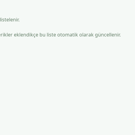
stelenir.
erikler eklendikçe bu liste otomatik olarak güncellenir.