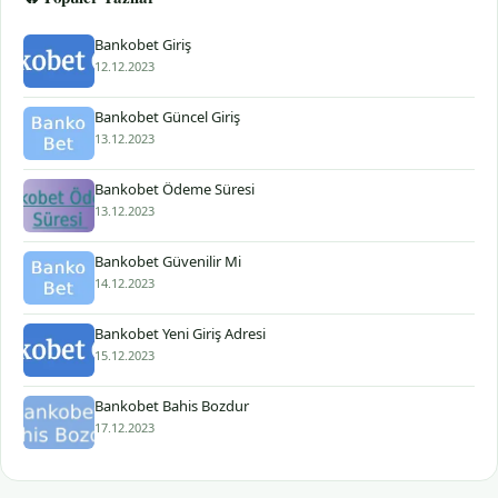
Bankobet Giriş
12.12.2023
Bankobet Güncel Giriş
13.12.2023
Bankobet Ödeme Süresi
13.12.2023
Bankobet Güvenilir Mi
14.12.2023
Bankobet Yeni Giriş Adresi
15.12.2023
Bankobet Bahis Bozdur
17.12.2023