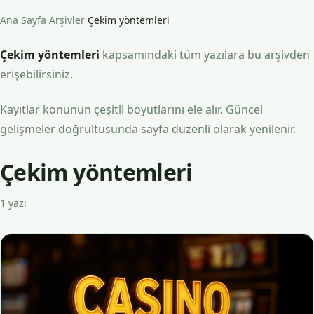
Ana Sayfa
›
Arşivler
›
Çekim yöntemleri
Çekim yöntemleri
kapsamındaki tüm yazılara bu arşivden
erişebilirsiniz.
Kayıtlar konunun çeşitli boyutlarını ele alır. Güncel
gelişmeler doğrultusunda sayfa düzenli olarak yenilenir.
Çekim yöntemleri
1 yazı