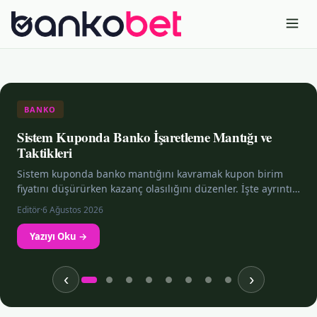
BANKO
Sistem Kuponda Banko İşaretleme Mantığı ve
Taktikleri
Sistem kuponda banko mantığını kavramak kupon birim
fiyatını düşürürken kazanç olasılığını düzenler. İşte ayrıntılı
sistem rehberi.
Editör
·
6 Ağustos 2026
Yazıyı Oku →
‹
›