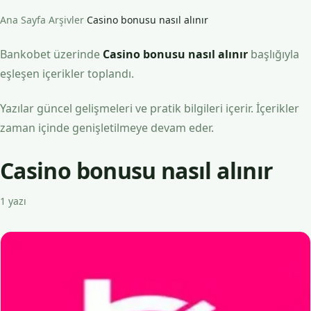
Ana Sayfa
›
Arşivler
›
Casino bonusu nasıl alınır
Bankobet üzerinde
Casino bonusu nasıl alınır
başlığıyla
eşleşen içerikler toplandı.
Yazılar güncel gelişmeleri ve pratik bilgileri içerir. İçerikler
zaman içinde genişletilmeye devam eder.
Casino bonusu nasıl alınır
1 yazı