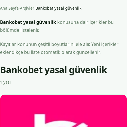
Ana Sayfa
›
Arşivler
›
Bankobet yasal güvenlik
Bankobet yasal güvenlik
konusuna dair içerikler bu
bölümde listelenir.
Kayıtlar konunun çeşitli boyutlarını ele alır. Yeni içerikler
eklendikçe bu liste otomatik olarak güncellenir.
Bankobet yasal güvenlik
1 yazı