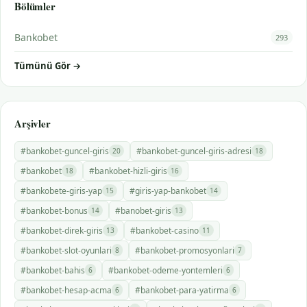
Bölümler
Bankobet
293
Tümünü Gör →
Arşivler
#bankobet-guncel-giris
#bankobet-guncel-giris-adresi
20
18
#bankobet
#bankobet-hizli-giris
18
16
#bankobete-giris-yap
#giris-yap-bankobet
15
14
#bankobet-bonus
#banobet-giris
14
13
#bankobet-direk-giris
#bankobet-casino
13
11
#bankobet-slot-oyunlari
#bankobet-promosyonlari
8
7
#bankobet-bahis
#bankobet-odeme-yontemleri
6
6
#bankobet-hesap-acma
#bankobet-para-yatirma
6
6