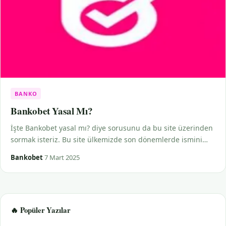
BANKO
Bankobet Yasal Mı?
İşte Bankobet yasal mı? diye sorusunu da bu site üzerinden
sormak isteriz. Bu site ülkemizde son dönemlerde ismini
giderek duyurmaya başladı.
Bankobet
·
7 Mart 2025
🔥 Popüler Yazılar