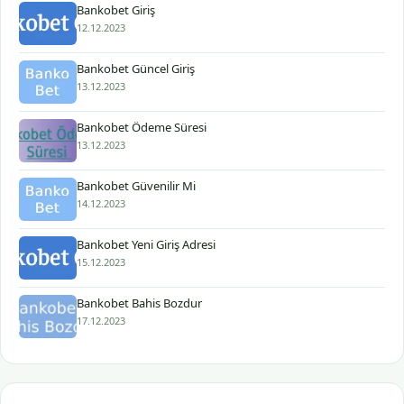
Bankobet Giriş
12.12.2023
Bankobet Güncel Giriş
13.12.2023
Bankobet Ödeme Süresi
13.12.2023
Bankobet Güvenilir Mi
14.12.2023
Bankobet Yeni Giriş Adresi
15.12.2023
Bankobet Bahis Bozdur
17.12.2023