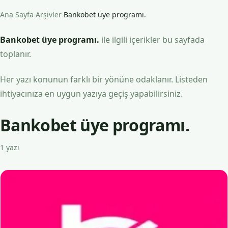
Ana Sayfa
›
Arşivler
›
Bankobet üye programı.
Bankobet üye programı.
ile ilgili içerikler bu sayfada
toplanır.
Her yazı konunun farklı bir yönüne odaklanır. Listeden
ihtiyacınıza en uygun yazıya geçiş yapabilirsiniz.
Bankobet üye programı.
1 yazı