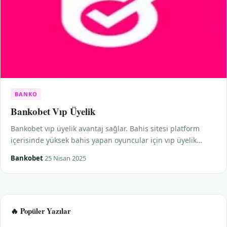
BANKO
Bankobet Vıp Üyelik
Bankobet vıp üyelik avantaj sağlar. Bahis sitesi platform
içerisinde yüksek bahis yapan oyuncular için vıp üyelik
sistemini sunar.
Bankobet
·
25 Nisan 2025
🔥 Popüler Yazılar