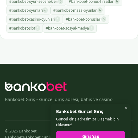
#bankobet-oyun-secenekleri
#bankobet-bonus-firsatlari
6
6
#bankobet-oyunlari
#bankobet-masa-oyunlari
6
6
#bankobet-casino-oyunlari
#bankobet-bonuslari
5
5
#bankobet-slot
#bankobet-sosyal-medya
5
5
Bankobet Giriş - Güncel giriş adresi, bahis ve casino.
✕
Bankobet Güncel Giriş
Güncel giriş adresimize ulaşmak için
tıklayınız!
© 2026 Bankobet
Giriş Yap
Bankobet
Bankobet Canlı Destek
Bankobet Big Bass Bonanza