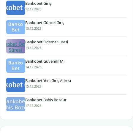
Bankobet Giriş
12.12.2023
Bankobet Güncel Giriş
13.12.2023
Bankobet Ödeme Süresi
13.12.2023
Bankobet Güvenilir Mi
14.12.2023
Bankobet Yeni Giriş Adresi
15.12.2023
Bankobet Bahis Bozdur
17.12.2023