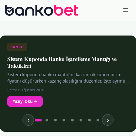
BANKO
Sistem Kuponda Banko İşaretleme Mantığı ve
Taktikleri
Sistem kuponda banko mantığını kavramak kupon birim
fiyatını düşürürken kazanç olasılığını düzenler. İşte ayrıntılı
sistem rehberi.
Editör
·
6 Ağustos 2026
Yazıyı Oku →
‹
›