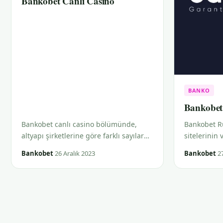
Bankobet Canlı Casino
BANKO
Bankobet
Bankobet canlı casino bölümünde,
Bankobet Ru
altyapı şirketlerine göre farklı sayılarda
sitelerinin
oyun türlerini oyun severler ile
seçenekleri 
Bankobet
·
26 Aralık 2023
Bankobet
·
2
buluşturmaktadır.
Bankobet Ca