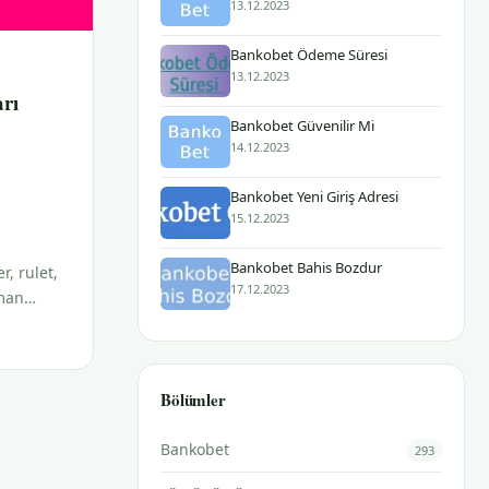
13.12.2023
Bankobet Ödeme Süresi
13.12.2023
rı
Bankobet Güvenilir Mi
14.12.2023
Bankobet Yeni Giriş Adresi
15.12.2023
Bankobet Bahis Bozdur
r, rulet,
17.12.2023
aman
ırması
Bölümler
Bankobet
293