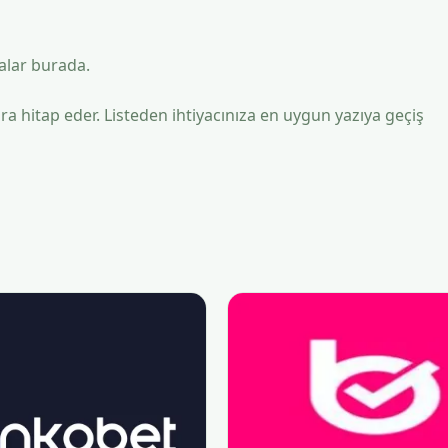
alar burada.
 hitap eder. Listeden ihtiyacınıza en uygun yazıya geçiş