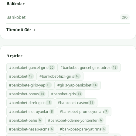
Bölümler
Bankobet
295
Tümünü Gör →
Arşivler
#bankobet-guncel-giris
#bankobet-guncel-giris-adresi
20
18
#bankobet
#bankobet-hizli-giris
18
16
#bankobete-giris-yap
#giris-yap-bankobet
15
14
#bankobet-bonus
#banobet-giris
14
13
#bankobet-direk-giris
#bankobet-casino
13
11
#bankobet-slot-oyunlari
#bankobet-promosyonlari
8
7
#bankobet-bahis
#bankobet-odeme-yontemleri
6
6
#bankobet-hesap-acma
#bankobet-para-yatirma
6
6