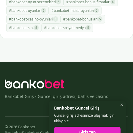
#bankobet-oyun-secenekleri
#bankobet-bonus-firsatlari
6
6
#bankobet-oyunlari
#bankobet-masa-oyunlari
6
6
#bankobet-casino-oyunlari
#bankobet-bonuslari
5
5
#bankobet-slot
#bankobet-sosyal-medya
5
5
Bankobet Giriş - Güncel giriş adresi, bahis ve casino.
✕
Bankobet Güncel Giriş
Güncel giriş adresimize ulaşmak için
tıklayınız!
© 2026 Bankobet
Giriş Yap
Bankobet
Bankobet Canlı Destek
Bankobet Big Bass Bonanza