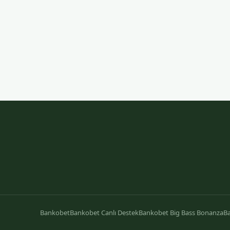
Bankobet
Bankobet Canlı Destek
Bankobet Big Bass Bonanza
Ba