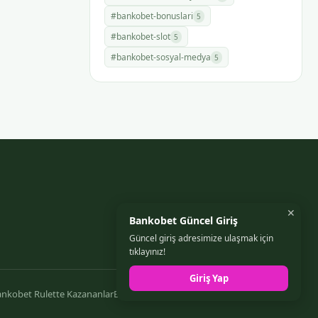
#bankobet-bonuslari
5
#bankobet-slot
5
#bankobet-sosyal-medya
5
✕
Bankobet Güncel Giriş
Güncel giriş adresimize ulaşmak için
tıklayınız!
Giriş Yap
nkobet Rulette Kazananlar
Bankobet Garanti Kazanç
Bankobet Slot