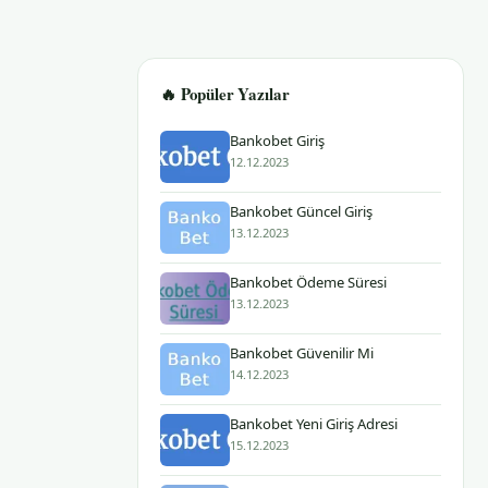
🔥 Popüler Yazılar
Bankobet Giriş
12.12.2023
Bankobet Güncel Giriş
13.12.2023
Bankobet Ödeme Süresi
13.12.2023
Bankobet Güvenilir Mi
14.12.2023
Bankobet Yeni Giriş Adresi
15.12.2023