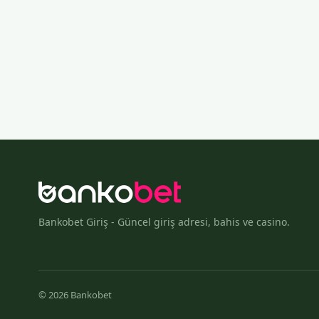
Bankobet Giriş - Güncel giriş adresi, bahis ve casino.
© 2026 Bankobet