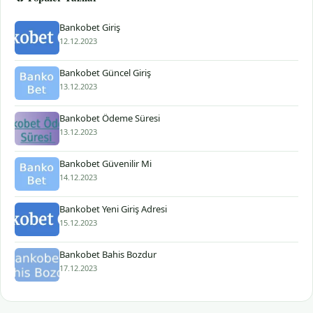
Bankobet Giriş
12.12.2023
Bankobet Güncel Giriş
13.12.2023
Bankobet Ödeme Süresi
13.12.2023
Bankobet Güvenilir Mi
14.12.2023
Bankobet Yeni Giriş Adresi
15.12.2023
Bankobet Bahis Bozdur
17.12.2023