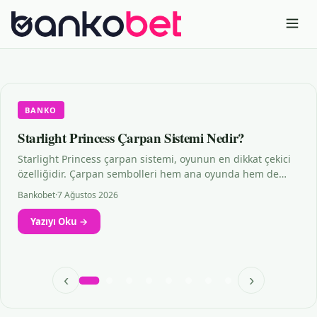
BANKO
Starlight Princess Çarpan Sistemi Nedir?
Starlight Princess çarpan sistemi, oyunun en dikkat çekici
özelliğidir. Çarpan sembolleri hem ana oyunda hem de
Free Spins bonusunda rastgele gelebilir. Bu…
Bankobet
·
7 Ağustos 2026
Yazıyı Oku →
‹
›