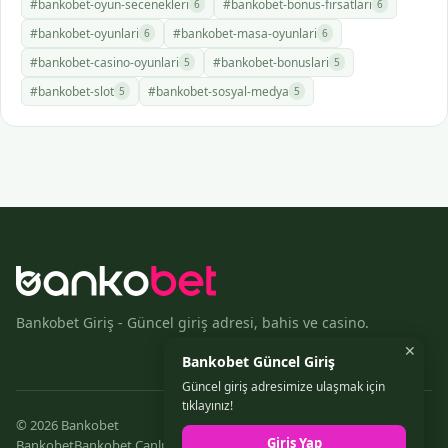
#bankobet-oyun-secenekleri
#bankobet-bonus-firsatlari
6
6
#bankobet-oyunlari
#bankobet-masa-oyunlari
6
6
#bankobet-casino-oyunlari
#bankobet-bonuslari
5
5
#bankobet-slot
#bankobet-sosyal-medya
5
5
Bankobet Giriş - Güncel giriş adresi, bahis ve casino.
✕
Bankobet Güncel Giriş
Güncel giriş adresimize ulaşmak için
tıklayınız!
© 2026 Bankobet
Giriş Yap
Bankobet
Bankobet Canlı Destek
Bankobet Big Bass Bonanza