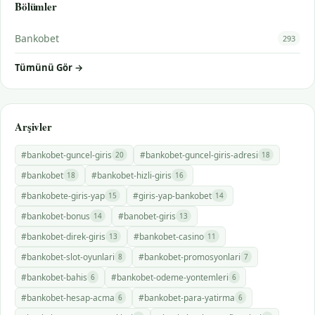
Bölümler
Bankobet
293
Tümünü Gör →
Arşivler
#bankobet-guncel-giris
#bankobet-guncel-giris-adresi
20
18
#bankobet
#bankobet-hizli-giris
18
16
#bankobete-giris-yap
#giris-yap-bankobet
15
14
#bankobet-bonus
#banobet-giris
14
13
#bankobet-direk-giris
#bankobet-casino
13
11
#bankobet-slot-oyunlari
#bankobet-promosyonlari
8
7
#bankobet-bahis
#bankobet-odeme-yontemleri
6
6
#bankobet-hesap-acma
#bankobet-para-yatirma
6
6