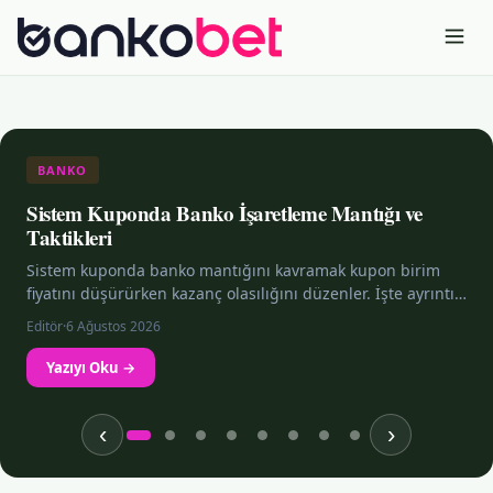
BANKO
Sistem Kuponda Banko İşaretleme Mantığı ve
Taktikleri
Sistem kuponda banko mantığını kavramak kupon birim
fiyatını düşürürken kazanç olasılığını düzenler. İşte ayrıntılı
sistem rehberi.
Editör
·
6 Ağustos 2026
Yazıyı Oku →
‹
›