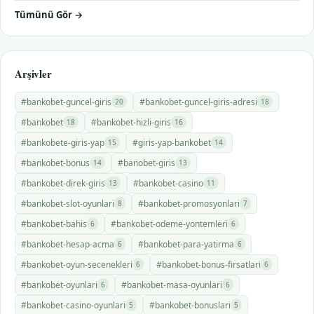
Tümünü Gör →
Arşivler
#bankobet-guncel-giris
#bankobet-guncel-giris-adresi
20
18
#bankobet
#bankobet-hizli-giris
18
16
#bankobete-giris-yap
#giris-yap-bankobet
15
14
#bankobet-bonus
#banobet-giris
14
13
#bankobet-direk-giris
#bankobet-casino
13
11
#bankobet-slot-oyunlari
#bankobet-promosyonlari
8
7
#bankobet-bahis
#bankobet-odeme-yontemleri
6
6
#bankobet-hesap-acma
#bankobet-para-yatirma
6
6
#bankobet-oyun-secenekleri
#bankobet-bonus-firsatlari
6
6
#bankobet-oyunlari
#bankobet-masa-oyunlari
6
6
#bankobet-casino-oyunlari
#bankobet-bonuslari
5
5