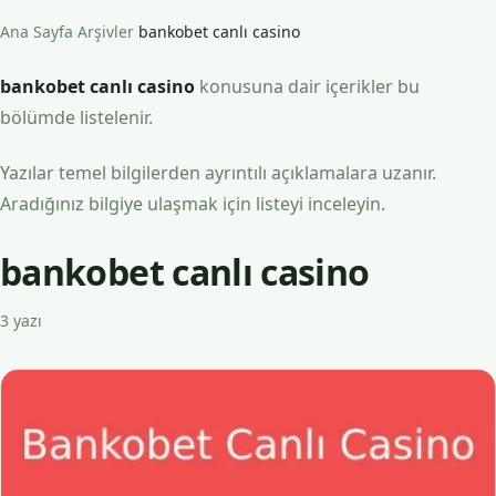
Ana Sayfa
›
Arşivler
›
bankobet canlı casino
bankobet canlı casino
konusuna dair içerikler bu
bölümde listelenir.
Yazılar temel bilgilerden ayrıntılı açıklamalara uzanır.
Aradığınız bilgiye ulaşmak için listeyi inceleyin.
bankobet canlı casino
3 yazı