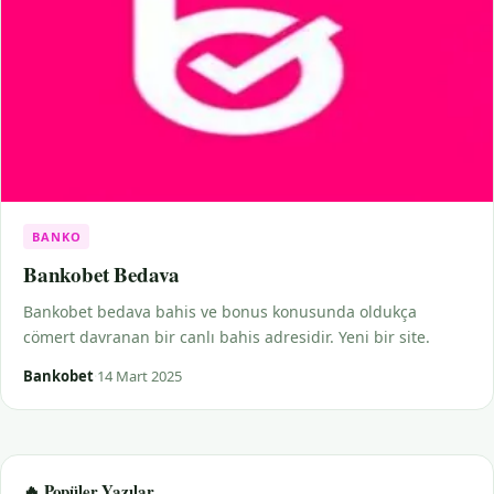
BANKO
Bankobet Bedava
Bankobet bedava bahis ve bonus konusunda oldukça
cömert davranan bir canlı bahis adresidir. Yeni bir site.
Bankobet
·
14 Mart 2025
🔥 Popüler Yazılar