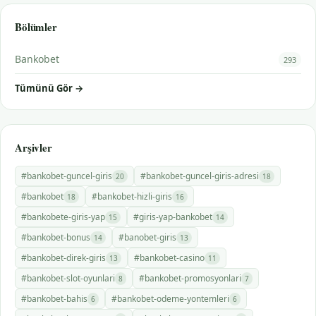
Bölümler
Bankobet
293
Tümünü Gör →
Arşivler
#bankobet-guncel-giris
#bankobet-guncel-giris-adresi
20
18
#bankobet
#bankobet-hizli-giris
18
16
#bankobete-giris-yap
#giris-yap-bankobet
15
14
#bankobet-bonus
#banobet-giris
14
13
#bankobet-direk-giris
#bankobet-casino
13
11
#bankobet-slot-oyunlari
#bankobet-promosyonlari
8
7
#bankobet-bahis
#bankobet-odeme-yontemleri
6
6