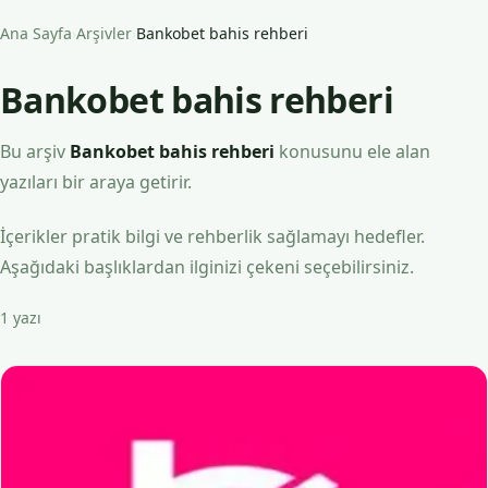
Ana Sayfa
›
Arşivler
›
Bankobet bahis rehberi
Bankobet bahis rehberi
Bu arşiv
Bankobet bahis rehberi
konusunu ele alan
yazıları bir araya getirir.
İçerikler pratik bilgi ve rehberlik sağlamayı hedefler.
Aşağıdaki başlıklardan ilginizi çekeni seçebilirsiniz.
1 yazı