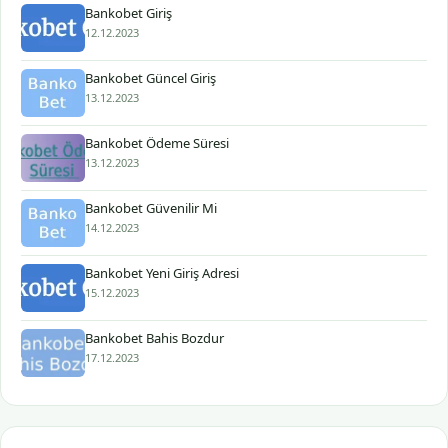
Bankobet Giriş
12.12.2023
Bankobet Güncel Giriş
13.12.2023
Bankobet Ödeme Süresi
13.12.2023
Bankobet Güvenilir Mi
14.12.2023
Bankobet Yeni Giriş Adresi
15.12.2023
Bankobet Bahis Bozdur
17.12.2023