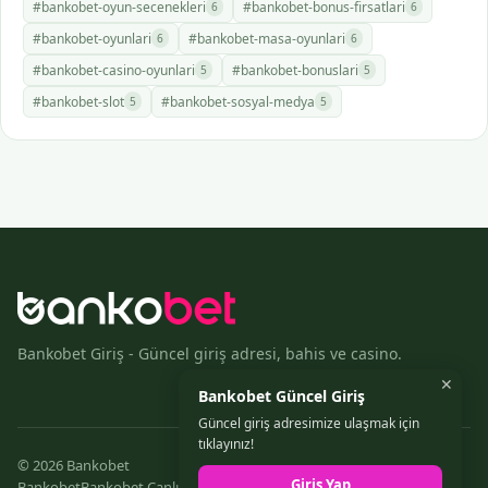
#bankobet-oyun-secenekleri
#bankobet-bonus-firsatlari
6
6
#bankobet-oyunlari
#bankobet-masa-oyunlari
6
6
#bankobet-casino-oyunlari
#bankobet-bonuslari
5
5
#bankobet-slot
#bankobet-sosyal-medya
5
5
Bankobet Giriş - Güncel giriş adresi, bahis ve casino.
✕
Bankobet Güncel Giriş
Güncel giriş adresimize ulaşmak için
tıklayınız!
© 2026 Bankobet
Giriş Yap
Bankobet
Bankobet Canlı Destek
Bankobet Big Bass Bonanza