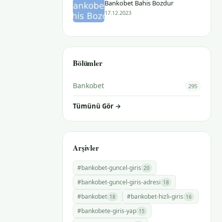
Bankobet Bahis Bozdur
17.12.2023
Bölümler
Bankobet
295
Tümünü Gör →
Arşivler
#bankobet-guncel-giris
20
#bankobet-guncel-giris-adresi
18
#bankobet
#bankobet-hizli-giris
18
16
#bankobete-giris-yap
15