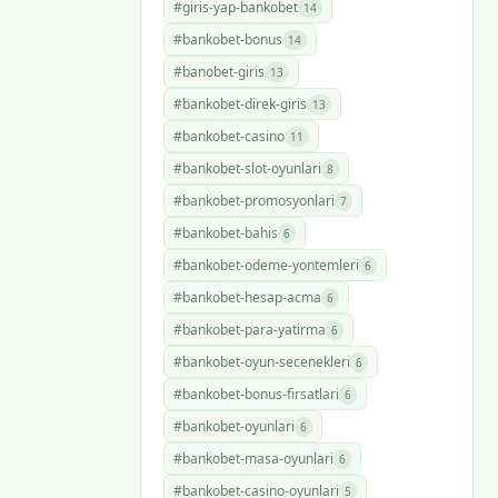
#giris-yap-bankobet
14
#bankobet-bonus
14
#banobet-giris
13
#bankobet-direk-giris
13
#bankobet-casino
11
#bankobet-slot-oyunlari
8
#bankobet-promosyonlari
7
#bankobet-bahis
6
#bankobet-odeme-yontemleri
6
#bankobet-hesap-acma
6
#bankobet-para-yatirma
6
#bankobet-oyun-secenekleri
6
#bankobet-bonus-firsatlari
6
#bankobet-oyunlari
6
#bankobet-masa-oyunlari
6
#bankobet-casino-oyunlari
5