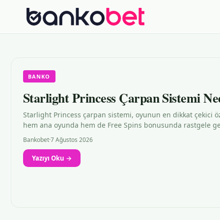
BANKO
Starlight Princess Çarpan Sistemi Ne
Starlight Princess çarpan sistemi, oyunun en dikkat çekici ö
hem ana oyunda hem de Free Spins bonusunda rastgele gel
Bankobet
·
7 Ağustos 2026
Yazıyı Oku →