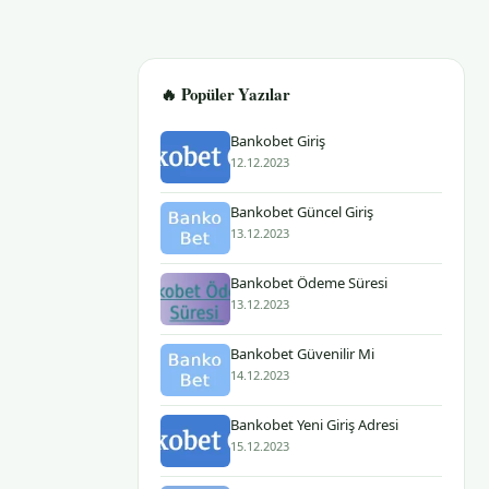
🔥 Popüler Yazılar
Bankobet Giriş
12.12.2023
Bankobet Güncel Giriş
13.12.2023
Bankobet Ödeme Süresi
13.12.2023
Bankobet Güvenilir Mi
14.12.2023
Bankobet Yeni Giriş Adresi
15.12.2023