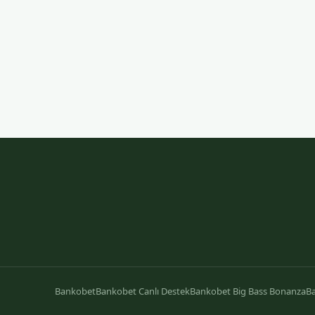
Bankobet
Bankobet Canlı Destek
Bankobet Big Bass Bonanza
Ba