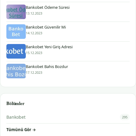
Bankobet Ödeme Süresi
13.12.2023
Bankobet Güvenilir Mi
14.12.2023
Bankobet Yeni Giriş Adresi
15.12.2023
Bankobet Bahis Bozdur
17.12.2023
Bölümler
Bankobet
295
Tümünü Gör →