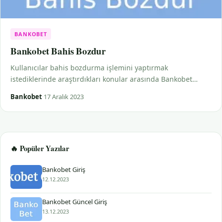
BANKOBET
Bankobet Bahis Bozdur
Kullanıcılar bahis bozdurma işlemini yaptırmak
istediklerinde araştırdıkları konular arasında Bankobet
bahis bozdur nasıl yapılır? Yer alır.
Bankobet
·
17 Aralık 2023
🔥 Popüler Yazılar
Bankobet Giriş
12.12.2023
Bankobet Güncel Giriş
13.12.2023