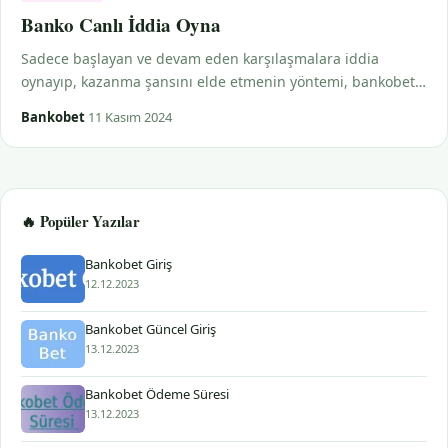
Banko Canlı İddia Oyna
Sadece başlayan ve devam eden karşılaşmalara iddia
oynayıp, kazanma şansını elde etmenin yöntemi, bankobet
banko canlı iddia oyna
Bankobet
·
11 Kasım 2024
🔥 Popüler Yazılar
Bankobet Giriş
12.12.2023
Bankobet Güncel Giriş
13.12.2023
Bankobet Ödeme Süresi
13.12.2023