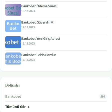
Bankobet Ödeme Süresi
13.12.2023
Bankobet Güvenilir Mi
14.12.2023
Bankobet Yeni Giriş Adresi
15.12.2023
Bankobet Bahis Bozdur
17.12.2023
Bölümler
Bankobet
295
Tümünü Gör →