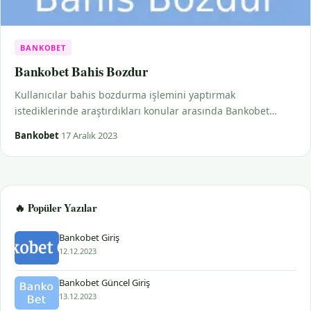
BANKOBET
Bankobet Bahis Bozdur
Kullanıcılar bahis bozdurma işlemini yaptırmak
istediklerinde araştırdıkları konular arasında Bankobet
bahis bozdur nasıl yapılır? Yer alır.
Bankobet
·
17 Aralık 2023
🔥 Popüler Yazılar
Bankobet Giriş
12.12.2023
Bankobet Güncel Giriş
13.12.2023