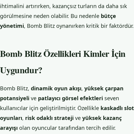
ihtimalini artırırken, kazançsız turların da daha sık
görülmesine neden olabilir. Bu nedenle
bütçe
yönetimi
, Bomb Blitz oynanırken kritik bir faktördür.
Bomb Blitz Özellikleri Kimler İçin
Uygundur?
Bomb Blitz,
dinamik oyun akışı
,
yüksek çarpan
potansiyeli
ve
patlayıcı görsel efektleri
seven
kullanıcılar için geliştirilmiştir. Özellikle
kaskadlı slot
oyunları
,
risk odaklı strateji
ve
yüksek kazanç
arayışı
olan oyuncular tarafından tercih edilir.