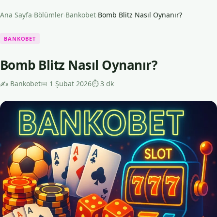
Ana Sayfa
›
Bölümler
›
Bankobet
›
Bomb Blitz Nasıl Oynanır?
BANKOBET
Bomb Blitz Nasıl Oynanır?
✍️ Bankobet
📅 1 Şubat 2026
⏱️ 3 dk