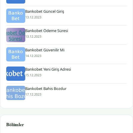
Bankobet Güncel Giriş
13.12.2023
Bankobet Ödeme Süresi
13.12.2023
Bankobet Güvenilir Mi
14.12.2023
Bankobet Yeni Giriş Adresi
15.12.2023
Bankobet Bahis Bozdur
17.12.2023
Bölümler