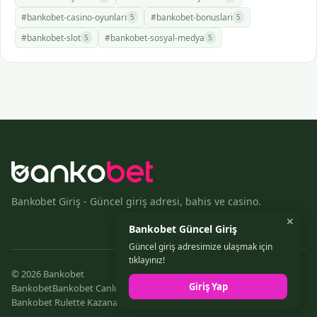
#bankobet-casino-oyunlari
#bankobet-bonuslari
5
5
#bankobet-slot
#bankobet-sosyal-medya
5
5
Bankobet Giriş - Güncel giriş adresi, bahis ve casino.
✕
Bankobet Güncel Giriş
Güncel giriş adresimize ulaşmak için
tıklayınız!
© 2026 Bankobet
Giriş Yap
Bankobet
Bankobet Canlı Destek
Bankobet Big Bass Bonanza
Bankobet Rulette Kazananlar
Bankobet Garanti Kazanç
Bankobet Slot