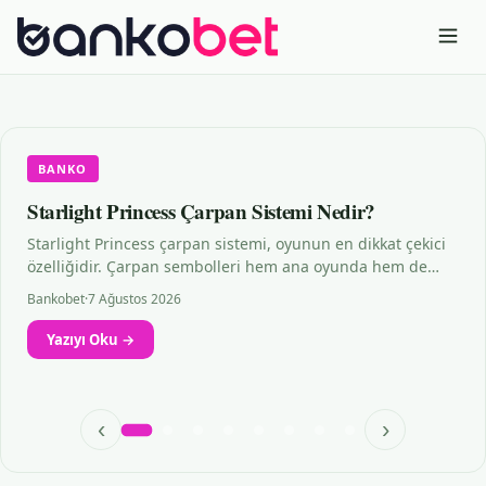
BANKO
Starlight Princess Çarpan Sistemi Nedir?
Starlight Princess çarpan sistemi, oyunun en dikkat çekici
özelliğidir. Çarpan sembolleri hem ana oyunda hem de
Free Spins bonusunda rastgele gelebilir. Bu…
Bankobet
·
7 Ağustos 2026
Yazıyı Oku →
‹
›