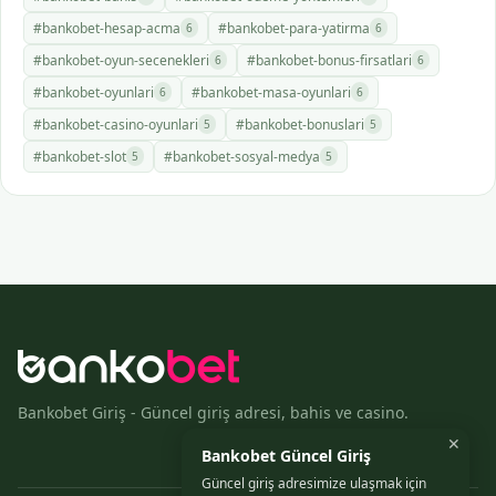
#bankobet-hesap-acma
#bankobet-para-yatirma
6
6
#bankobet-oyun-secenekleri
#bankobet-bonus-firsatlari
6
6
#bankobet-oyunlari
#bankobet-masa-oyunlari
6
6
#bankobet-casino-oyunlari
#bankobet-bonuslari
5
5
#bankobet-slot
#bankobet-sosyal-medya
5
5
Bankobet Giriş - Güncel giriş adresi, bahis ve casino.
✕
Bankobet Güncel Giriş
Güncel giriş adresimize ulaşmak için