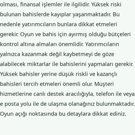
olması, finansal işlemler ile ilgilidir. Yüksek riski
bulunan bahislerde kayıplar yaşanmaktadır. Bu
nedenle yatırımcıların bunlara dikkat etmeleri
gerekir. Oyun ve bahis için ayırmış olduğu bütçeleri
kontrol altına almaları önemlidir. Yatırımcıların
yalnızca kazanmak değil kaybetmeyi de göze
alabilecek miktarlar ile bahislerini yapmaları gerekir.
Yüksek bahisler yerine düşük riskli ve kazançlı
bahisleri tercih etmeleri önemli olur. Müşteri
hizmetlerine canlı destek aracılığıyla, telefon ile veya
e posta yolu ile de ulaşma olanağınız bulunmaktadır.
Oyun açığı noktasında bu detaylara dikkat ediniz.