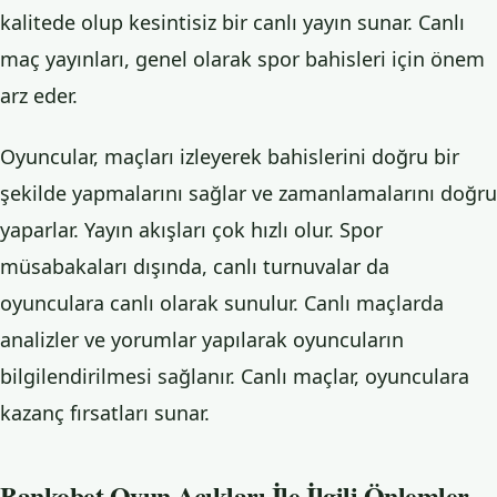
kalitede olup kesintisiz bir canlı yayın sunar. Canlı
maç yayınları, genel olarak spor bahisleri için önem
arz eder.
Oyuncular, maçları izleyerek bahislerini doğru bir
şekilde yapmalarını sağlar ve zamanlamalarını doğru
yaparlar. Yayın akışları çok hızlı olur. Spor
müsabakaları dışında, canlı turnuvalar da
oyunculara canlı olarak sunulur. Canlı maçlarda
analizler ve yorumlar yapılarak oyuncuların
bilgilendirilmesi sağlanır. Canlı maçlar, oyunculara
kazanç fırsatları sunar.
Bankobet Oyun Açıkları İle İlgili Önlemler