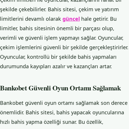
şekilde çekebilirler. Bahis sitesi, çekim ve yatırım
limitlerini devamlı olarak
güncel
hale getirir. Bu
limitler, bahis sitesinin önemli bir parçası olup,
verimli ve güvenli işlem yapmayı sağlar. Oyuncular,
çekim işlemlerini güvenli bir şekilde gerçekleştirirler.
Oyuncular, kontrollü bir şekilde bahis yapmaları
durumunda kayıpları azalır ve kazançları artar.
Bankobet Güvenli Oyun Ortamı Sağlamak
Bankobet güvenli oyun ortamı sağlamak son derece
önemlidir. Bahis sitesi, bahis yapacak oyuncularına
hızlı bahis yapma özelliği sunar. Bu özellik,