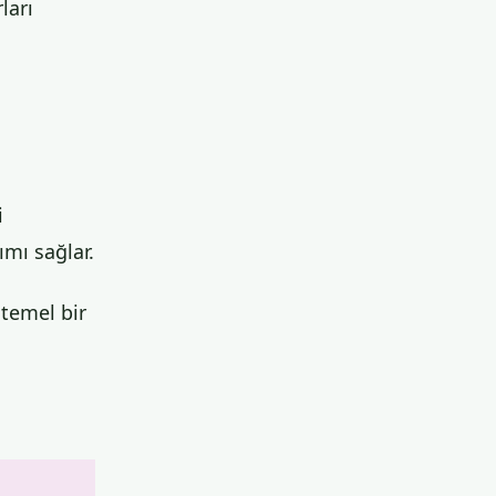
ları
i
mı sağlar.
 temel bir