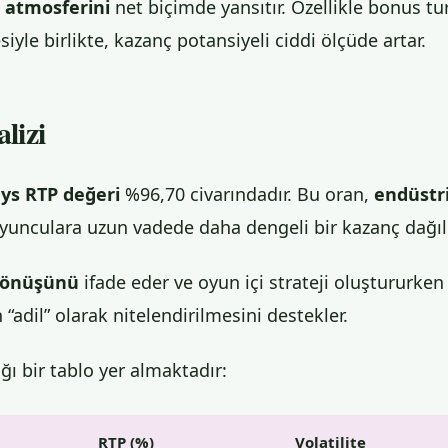
 atmosferini
net biçimde yansıtır. Özellikle bonus tur
le birlikte, kazanç potansiyeli ciddi ölçüde artar.
lizi
ys RTP değeri
%96,70 civarındadır. Bu oran,
endüstr
unculara uzun vadede daha dengeli bir kazanç dağılı
 dönüşünü
ifade eder ve oyun içi strateji oluştururken
“adil” olarak nitelendirilmesini destekler.
ı bir tablo yer almaktadır:
RTP (%)
Volatilite