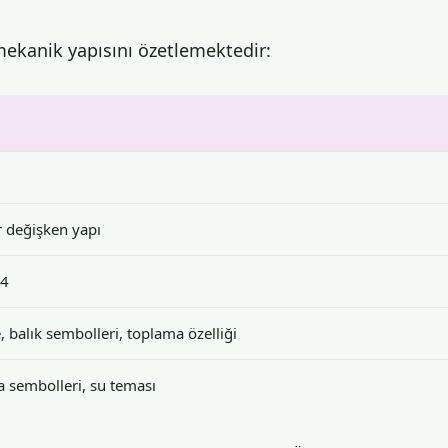
 mekanik yapısını özetlemektedir:
r değişken yapı
04
 balık sembolleri, toplama özelliği
 sembolleri, su teması