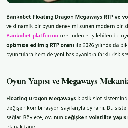
Bankobet Floating Dragon Megaways RTP ve vola
ve dinamik bir oyun deneyimi sunan modern bir slo
Bankobet platformu
üzerinden erişilebilen bu o
optimize edilmiş RTP oranı
ile 2026 yılında da di
oyunculara hem de yeni başlayanlara farklı risk sevi
Oyun Yapısı ve Megaways Mekani
Floating Dragon Megaways
klasik slot sistemind
değişen kombinasyon sayılarıyla oynanır. Bu sist
sağlar. Böylece, oyunun
değişken volatilite yapısı
olanak tanır.