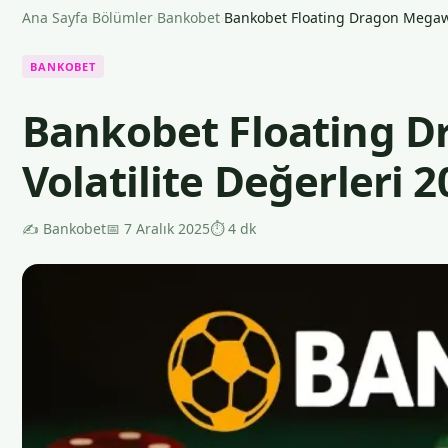
Ana Sayfa
›
Bölümler
›
Bankobet
›
Bankobet Floating Dragon Megawa
BANKOBET
Bankobet Floating 
Volatilite Değerleri 2
✍️ Bankobet
📅 7 Aralık 2025
⏱️ 4 dk