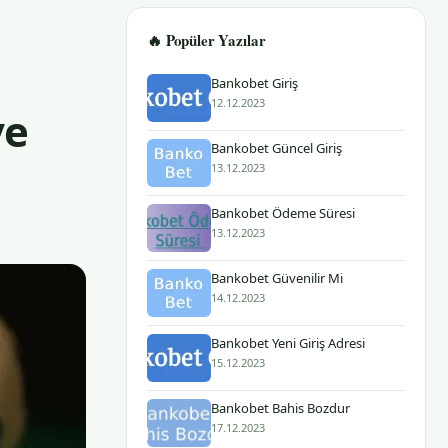
🔥 Popüler Yazılar
Bankobet Giriş
12.12.2023
ve
Bankobet Güncel Giriş
13.12.2023
Bankobet Ödeme Süresi
13.12.2023
Bankobet Güvenilir Mi
14.12.2023
Bankobet Yeni Giriş Adresi
15.12.2023
Bankobet Bahis Bozdur
17.12.2023