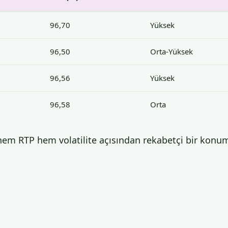
96,70
Yüksek
96,50
Orta-Yüksek
96,56
Yüksek
96,58
Orta
em RTP hem volatilite açısından rekabetçi bir konu