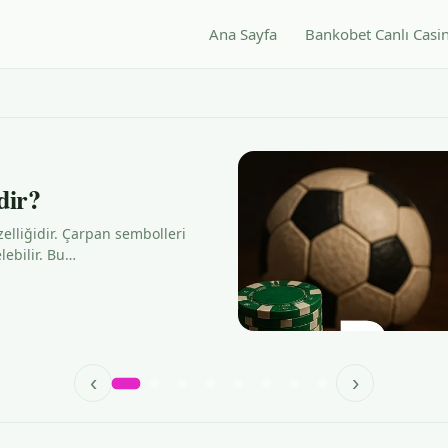
Ana Sayfa
Bankobet Canlı Casi
dir?
zelliğidir. Çarpan sembolleri
ebilir. Bu…
‹
›