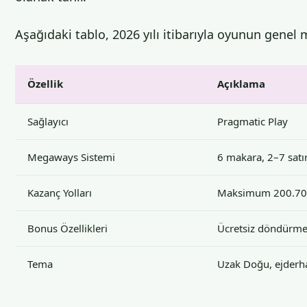
Aşağıdaki tablo, 2026 yılı itibarıyla oyunun genel
Özellik
Açıklama
Sağlayıcı
Pragmatic Play
Megaways Sistemi
6 makara, 2–7 satı
Kazanç Yolları
Maksimum 200.7
Bonus Özellikleri
Ücretsiz döndürme,
Tema
Uzak Doğu, ejderha