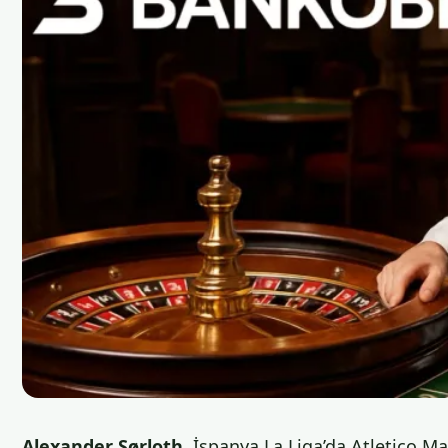
Alexander Sørloth
, İspanya La Liga’da Atletico M