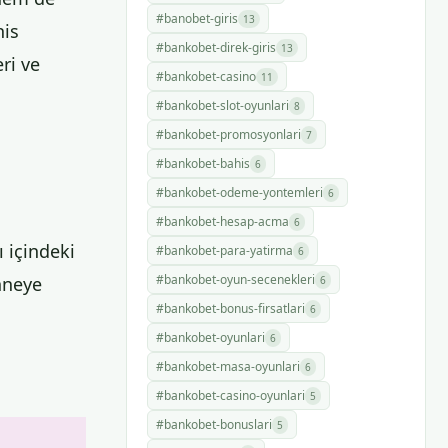
#banobet-giris
13
his
#bankobet-direk-giris
13
ri ve
#bankobet-casino
11
#bankobet-slot-oyunlari
8
#bankobet-promosyonlari
7
#bankobet-bahis
6
#bankobet-odeme-yontemleri
6
#bankobet-hesap-acma
6
 içindeki
#bankobet-para-yatirma
6
#bankobet-oyun-secenekleri
ahneye
6
#bankobet-bonus-firsatlari
6
#bankobet-oyunlari
6
#bankobet-masa-oyunlari
6
#bankobet-casino-oyunlari
5
#bankobet-bonuslari
5