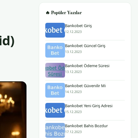
🔥 Popüler Yazılar
Bankobet Giriş
12.12.2023
id)
Bankobet Güncel Giriş
13.12.2023
Bankobet Ödeme Süresi
13.12.2023
Bankobet Güvenilir Mi
14.12.2023
Bankobet Yeni Giriş Adresi
15.12.2023
Bankobet Bahis Bozdur
17.12.2023