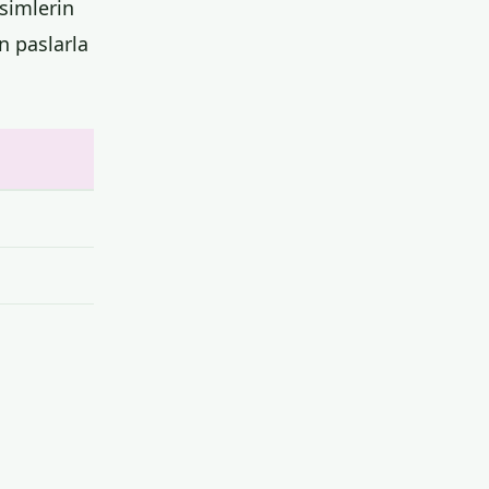
isimlerin
n paslarla