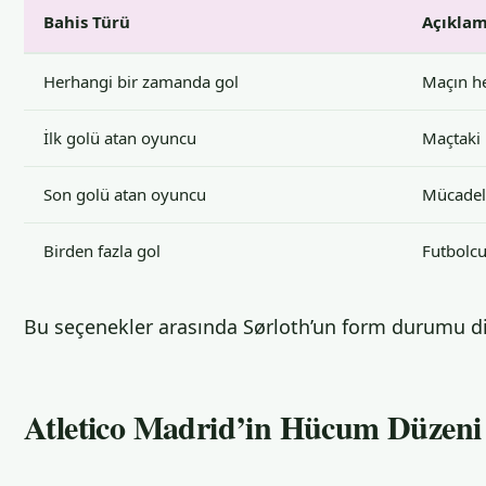
Bahis Türü
Açıkla
Herhangi bir zamanda gol
Maçın he
İlk golü atan oyuncu
Maçtaki i
Son golü atan oyuncu
Mücadele
Birden fazla gol
Futbolcu
Bu seçenekler arasında Sørloth’un form durumu dik
Atletico Madrid’in Hücum Düzeni