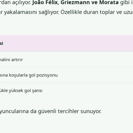
rdan açılıyor.
João Félix, Griezmann ve Morata
gibi 
r yakalamasını sağlıyor. Özellikle duran toplar ve uzu
si
alini artırır
ına koşularla gol pozisyonu
lükle yüksek gol şansı
oyuncularına da güvenli tercihler sunuyor.