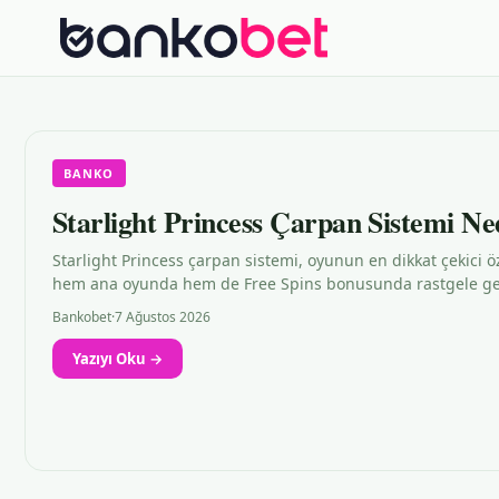
BANKO
Starlight Princess Çarpan Sistemi Ne
Starlight Princess çarpan sistemi, oyunun en dikkat çekici ö
hem ana oyunda hem de Free Spins bonusunda rastgele gel
Bankobet
·
7 Ağustos 2026
Yazıyı Oku →