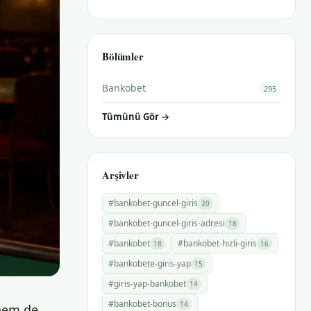
Bölümler
Bankobet
295
Tümünü Gör →
Arşivler
#bankobet-guncel-giris
20
#bankobet-guncel-giris-adresi
18
#bankobet
#bankobet-hizli-giris
18
16
#bankobete-giris-yap
15
#giris-yap-bankobet
14
#bankobet-bonus
14
 hem de