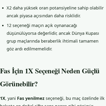
X2 daha yüksek oran potansiyeline sahip olabilir
ancak piyasa açısından daha risklidir.
12 seçeneği maçın açık oynanacağı
düşünülüyorsa değerlidir, ancak Dünya Kupası
grup maçlarında beraberlik ihtimali tamamen
göz ardı edilmemelidir.
Fas İçin 1X Seçeneği Neden Güçlü
Görünebilir?
1X
, yani
Fas yenilmez
seçeneği, bu maç özelinde ilk