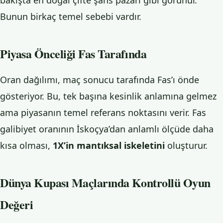
bakışta en doğal çifte şans pazarı gibi görünür.
Bunun birkaç temel sebebi vardır.
Piyasa Önceliği Fas Tarafında
Oran dağılımı, maç sonucu tarafında Fas’ı önde
gösteriyor. Bu, tek başına kesinlik anlamına gelmez
ama piyasanın temel referans noktasını verir. Fas
galibiyet oranının İskoçya’dan anlamlı ölçüde daha
kısa olması,
1X’in mantıksal iskeletini
oluşturur.
Dünya Kupası Maçlarında Kontrollü Oyun
Değeri