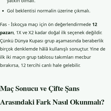
yatkın olmalı.
Gol beklentisi normalin üzerine çıkmalı.
Fas - İskoçya maçı için ön değerlendirmede
12
pazarı
, 1X ve X2 kadar doğal ilk seçenek değildir.
Çünkü Dünya Kupası grup aşamasında beraberlik
birçok denklemde hâlâ kullanışlı sonuçtur. Yine de
ilk iki maçın grup tablosu takımları mecbur
bırakırsa, 12 tercihi canlı hale gelebilir.
Maç Sonucu ve Çifte Şans
Arasındaki Fark Nasıl Okunmalı?