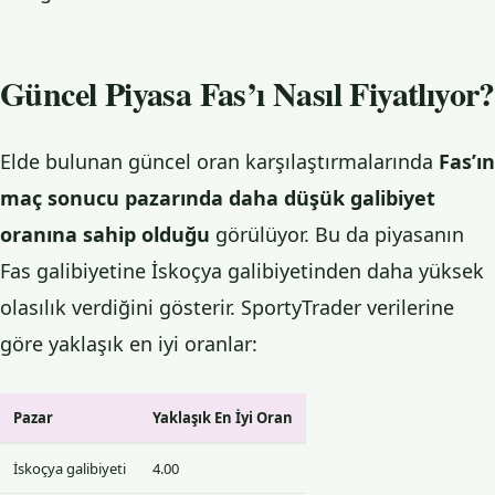
Güncel Piyasa Fas’ı Nasıl Fiyatlıyor?
Elde bulunan güncel oran karşılaştırmalarında
Fas’ın
maç sonucu pazarında daha düşük galibiyet
oranına sahip olduğu
görülüyor. Bu da piyasanın
Fas galibiyetine İskoçya galibiyetinden daha yüksek
olasılık verdiğini gösterir. SportyTrader verilerine
göre yaklaşık en iyi oranlar:
Pazar
Yaklaşık En İyi Oran
İskoçya galibiyeti
4.00