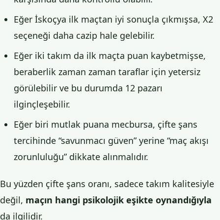
Eğer İskoçya ilk maçtan iyi sonuçla çıkmışsa, X2
seçeneği daha cazip hale gelebilir.
Eğer iki takım da ilk maçta puan kaybetmişse,
beraberlik zaman zaman taraflar için yetersiz
görülebilir ve bu durumda 12 pazarı
ilginçleşebilir.
Eğer biri mutlak puana mecbursa, çifte şans
tercihinde “savunmacı güven” yerine “maç akışı
zorunluluğu” dikkate alınmalıdır.
Bu yüzden çifte şans oranı, sadece takım kalitesiyle
değil,
maçın hangi psikolojik eşikte oynandığıyla
da ilgilidir.