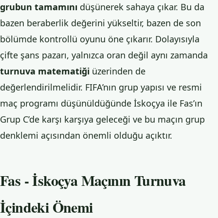
grubun tamamını
düşünerek sahaya çıkar. Bu da
bazen beraberlik değerini yükseltir, bazen de son
bölümde kontrollü oyunu öne çıkarır. Dolayısıyla
çifte şans pazarı, yalnızca oran değil aynı zamanda
turnuva matematiği
üzerinden de
değerlendirilmelidir. FIFA’nın grup yapısı ve resmi
maç programı düşünüldüğünde İskoçya ile Fas’ın
Grup C’de karşı karşıya geleceği ve bu maçın grup
denklemi açısından önemli olduğu açıktır.
Fas - İskoçya Maçının Turnuva
İçindeki Önemi