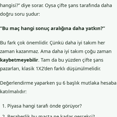
hangisi?” diye sorar. Oysa çifte şans tarafında daha
doğru soru şudur:
“Bu maç hangi sonuç aralığına daha yatkın?”
Bu fark çok önemlidir. Çünkü daha iyi takım her
zaman kazanmaz. Ama daha iyi takım çoğu zaman
kaybetmeyebilir
. Tam da bu yüzden çifte şans
pazarları, klasik 1X2’den farklı düşünülmelidir.
Değerlendirme yaparken şu 6 başlık mutlaka hesaba
katılmalıdır:
Piyasa hangi tarafı önde görüyor?
Beraberlik bu maçta ne kadar gerçekçi?