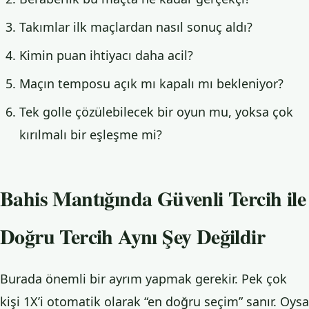
Takımlar ilk maçlardan nasıl sonuç aldı?
Kimin puan ihtiyacı daha acil?
Maçın temposu açık mı kapalı mı bekleniyor?
Tek golle çözülebilecek bir oyun mu, yoksa çok
kırılmalı bir eşleşme mi?
Bahis Mantığında Güvenli Tercih ile
Doğru Tercih Aynı Şey Değildir
Burada önemli bir ayrım yapmak gerekir. Pek çok
kişi 1X’i otomatik olarak “en doğru seçim” sanır. Oysa