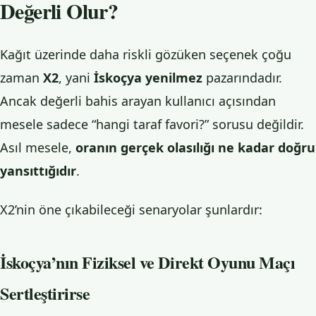
Değerli Olur?
Kağıt üzerinde daha riskli gözüken seçenek çoğu
zaman
X2
, yani
İskoçya yenilmez
pazarındadır.
Ancak değerli bahis arayan kullanıcı açısından
mesele sadece “hangi taraf favori?” sorusu değildir.
Asıl mesele,
oranın gerçek olasılığı ne kadar doğru
yansıttığıdır
.
X2’nin öne çıkabileceği senaryolar şunlardır:
İskoçya’nın Fiziksel ve Direkt Oyunu Maçı
Sertleştirirse