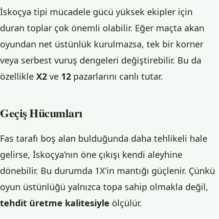
İskoçya tipi mücadele gücü yüksek ekipler için
duran toplar çok önemli olabilir. Eğer maçta akan
oyundan net üstünlük kurulmazsa, tek bir korner
veya serbest vuruş dengeleri değiştirebilir. Bu da
özellikle
X2
ve
12
pazarlarını canlı tutar.
Geçiş Hücumları
Fas tarafı boş alan bulduğunda daha tehlikeli hale
gelirse, İskoçya’nın öne çıkışı kendi aleyhine
dönebilir. Bu durumda 1X’in mantığı güçlenir. Çünkü
oyun üstünlüğü yalnızca topa sahip olmakla değil,
tehdit üretme kalitesiyle
ölçülür.