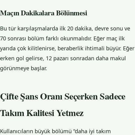
Maçın Dakikalara Bölünmesi
Bu tür karşılaşmalarda ilk 20 dakika, devre sonu ve
70 sonrası bölüm farklı okunmalıdır. Eğer maç ilk
yarıda çok kilitlenirse, beraberlik ihtimali büyür. Eğer
erken gol gelirse, 12 pazarı sonradan daha makul
görünmeye başlar.
Çifte Şans Oranı Seçerken Sadece
Takım Kalitesi Yetmez
Kullanıcıların büyük bölümü “daha iyi takım