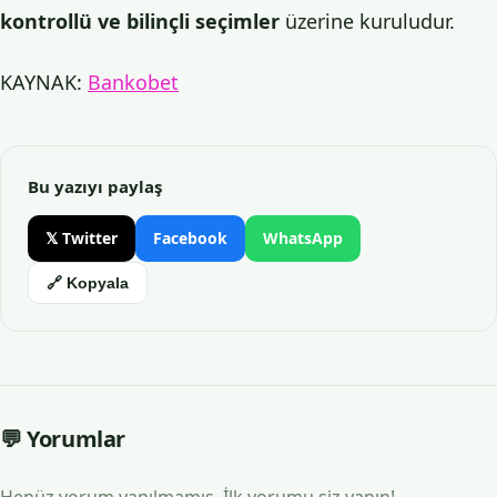
kontrollü ve bilinçli seçimler
üzerine kuruludur.
KAYNAK:
Bankobet
Bu yazıyı paylaş
𝕏 Twitter
Facebook
WhatsApp
🔗 Kopyala
💬 Yorumlar
Henüz yorum yapılmamış. İlk yorumu siz yapın!