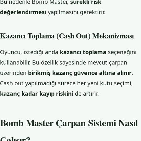
Bu nedenle Bomb Master,
sürekli risk
değerlendirmesi
yapılmasını gerektirir.
Kazancı Toplama (Cash Out) Mekanizması
Oyuncu, istediği anda
kazancı toplama
seçeneğini
kullanabilir. Bu özellik sayesinde mevcut çarpan
üzerinden
birikmiş kazanç güvence altına alınır
.
Cash out yapılmadığı sürece her yeni kutu seçimi,
kazanç kadar kayıp riskini
de artırır.
Bomb Master Çarpan Sistemi Nasıl
Çalışır?