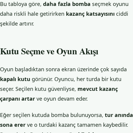
Bu tabloya göre,
daha fazla bomba
seçmek oyunu
daha riskli hale getirirken
kazanç katsayısını
ciddi
şekilde artırır.
Kutu Seçme ve Oyun Akışı
Oyun başladıktan sonra ekran üzerinde çok sayıda
kapalı kutu
görünür. Oyuncu, her turda bir kutu
seçer. Seçilen kutu güvenliyse,
mevcut kazanç
çarpanı artar
ve oyun devam eder.
Eğer seçilen kutuda bomba bulunuyorsa,
tur anında
sona erer
ve o turdaki kazanç tamamen kaybedilir.