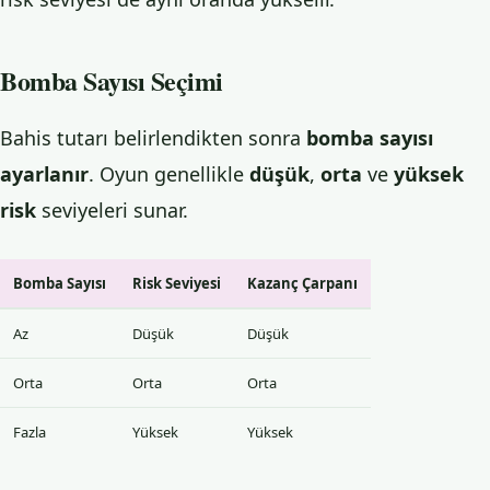
Bomba Sayısı Seçimi
Bahis tutarı belirlendikten sonra
bomba sayısı
ayarlanır
. Oyun genellikle
düşük
,
orta
ve
yüksek
risk
seviyeleri sunar.
Bomba Sayısı
Risk Seviyesi
Kazanç Çarpanı
Az
Düşük
Düşük
Orta
Orta
Orta
Fazla
Yüksek
Yüksek