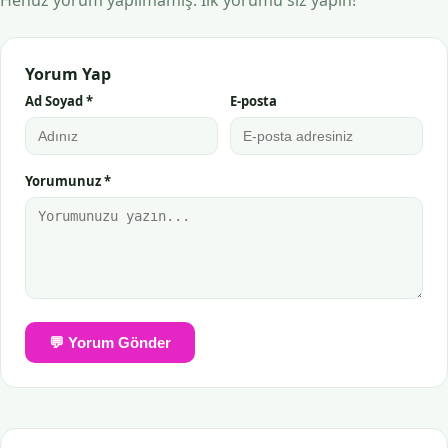
Yorum Yap
Ad Soyad *
E-posta
Yorumunuz *
💬 Yorum Gönder