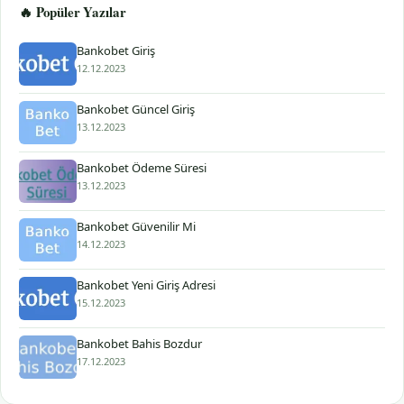
🔥 Popüler Yazılar
Bankobet Giriş
12.12.2023
Bankobet Güncel Giriş
13.12.2023
Bankobet Ödeme Süresi
13.12.2023
Bankobet Güvenilir Mi
14.12.2023
Bankobet Yeni Giriş Adresi
15.12.2023
Bankobet Bahis Bozdur
17.12.2023