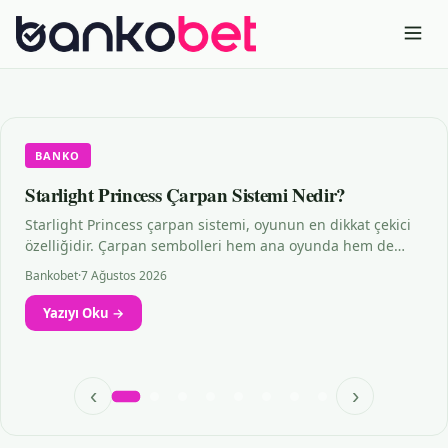
BANKO
Starlight Princess Çarpan Sistemi Nedir?
Starlight Princess çarpan sistemi, oyunun en dikkat çekici
özelliğidir. Çarpan sembolleri hem ana oyunda hem de
Free Spins bonusunda rastgele gelebilir. Bu…
Bankobet
·
7 Ağustos 2026
Yazıyı Oku →
‹
›