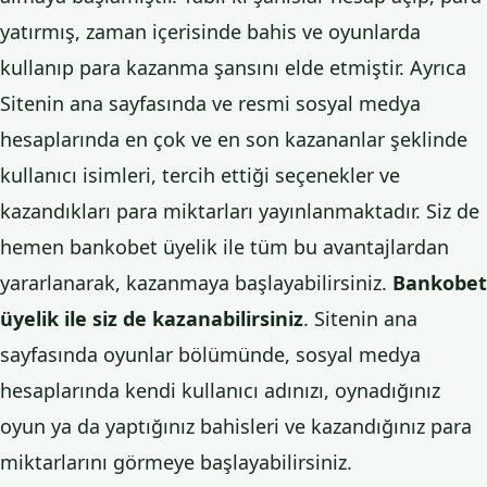
yatırmış, zaman içerisinde bahis ve oyunlarda
kullanıp para kazanma şansını elde etmiştir. Ayrıca
Sitenin ana sayfasında ve resmi sosyal medya
hesaplarında en çok ve en son kazananlar şeklinde
kullanıcı isimleri, tercih ettiği seçenekler ve
kazandıkları para miktarları yayınlanmaktadır. Siz de
hemen bankobet üyelik ile tüm bu avantajlardan
yararlanarak, kazanmaya başlayabilirsiniz.
Bankobet
üyelik ile siz de kazanabilirsiniz
. Sitenin ana
sayfasında oyunlar bölümünde, sosyal medya
hesaplarında kendi kullanıcı adınızı, oynadığınız
oyun ya da yaptığınız bahisleri ve kazandığınız para
miktarlarını görmeye başlayabilirsiniz.