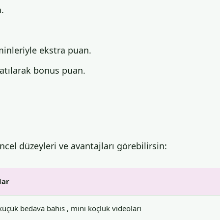
.
minleriyle ekstra puan.
tılarak bonus puan.
cel düzeyleri ve avantajları görebilirsin:
lar
 küçük bedava bahis , mini koçluk videoları