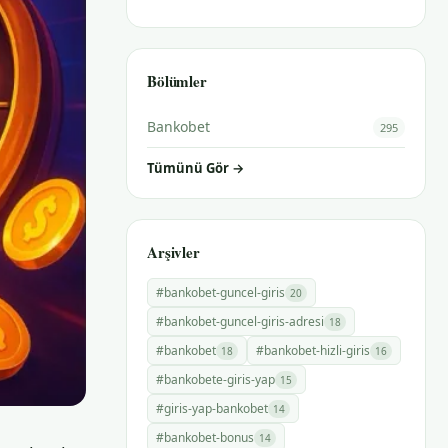
Bölümler
Bankobet
295
Tümünü Gör →
Arşivler
#bankobet-guncel-giris
20
#bankobet-guncel-giris-adresi
18
#bankobet
#bankobet-hizli-giris
18
16
#bankobete-giris-yap
15
#giris-yap-bankobet
14
#bankobet-bonus
14