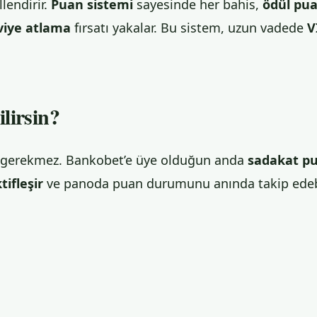
lendirir.
Puan sistemi
sayesinde her bahis,
ödül pu
viye atlama
fırsatı yakalar. Bu sistem, uzun vadede
V
lirsin?
m gerekmez. Bankobet’e üye olduğun anda
sadakat p
tifleşir
ve panoda puan durumunu anında takip edebi