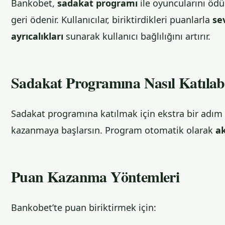
Bankobet,
sadakat programı
ile oyuncularını ödül
geri ödenir. Kullanıcılar, biriktirdikleri puanlarla
se
ayrıcalıkları
sunarak kullanıcı bağlılığını artırır.
Sadakat Programına Nasıl Katılabi
Sadakat programına katılmak için ekstra bir adı
kazanmaya başlarsın. Program otomatik olarak
ak
Puan Kazanma Yöntemleri
Bankobet’te puan biriktirmek için: