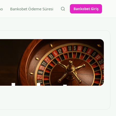
no
Bankobet Ödeme Süresi
Bankobet Giriş