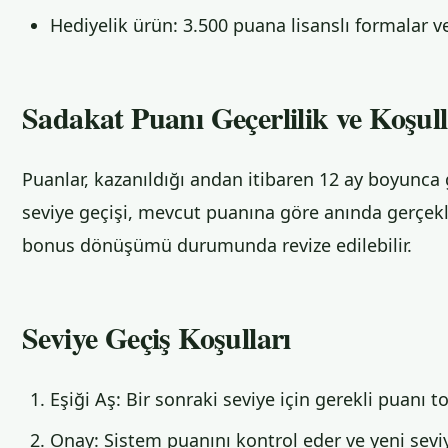
Hediyelik ürün: 3.500 puana lisanslı formalar v
Sadakat Puanı Geçerlilik ve Koşul
Puanlar, kazanıldığı andan itibaren 12 ay boyunca ge
seviye geçişi, mevcut puanına göre anında gerçekle
bonus dönüşümü durumunda revize edilebilir.
Seviye Geçiş Koşulları
Eşiği Aş: Bir sonraki seviye için gerekli puanı t
Onay: Sistem puanını kontrol eder ve yeni seviy