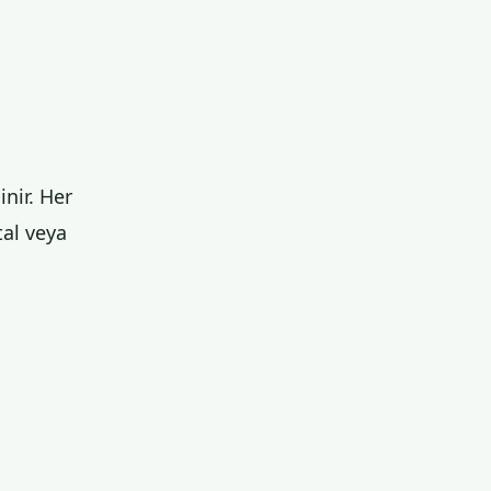
inir. Her
tal veya