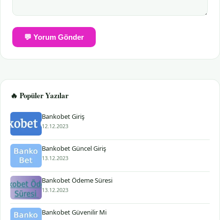
💬 Yorum Gönder
🔥 Popüler Yazılar
Bankobet Giriş
12.12.2023
Bankobet Güncel Giriş
13.12.2023
Bankobet Ödeme Süresi
13.12.2023
Bankobet Güvenilir Mi