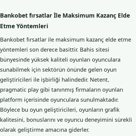
Bankobet fırsatlar İle Maksimum Kazanç Elde
Etme Yöntemleri
Bankobet fırsatlar ile maksimum kazanç elde etme
yöntemleri son derece basittir. Bahis sitesi
bünyesinde yüksek kaliteli oyunları oyunculara
sunabilmek için sektörün önünde gelen oyun
geliştiricileri ile işbirliği halindedir. Netent,
pragmatic play gibi tanınmış firmaların oyunları
platform içerisinde oyunculara sunulmaktadır.
Böylece bu oyun geliştiricileri, oyunların grafik
kalitesini, bonuslarını ve oyuncu deneyimini sürekli
olarak geliştirme amacına giderler.