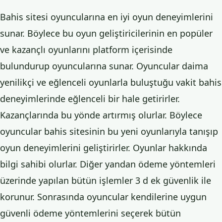
Bahis sitesi oyuncularına en iyi oyun deneyimlerini
sunar. Böylece bu oyun geliştiricilerinin en popüler
ve kazançlı oyunlarını platform içerisinde
bulundurup oyuncularına sunar. Oyuncular daima
yenilikçi ve eğlenceli oyunlarla buluştuğu vakit bahis
deneyimlerinde eğlenceli bir hale getirirler.
Kazançlarında bu yönde artırmış olurlar. Böylece
oyuncular bahis sitesinin bu yeni oyunlarıyla tanışıp
oyun deneyimlerini geliştirirler. Oyunlar hakkında
bilgi sahibi olurlar. Diğer yandan ödeme yöntemleri
üzerinde yapılan bütün işlemler 3 d ek güvenlik ile
korunur. Sonrasında oyuncular kendilerine uygun
güvenli ödeme yöntemlerini seçerek bütün