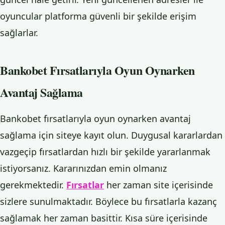
oyuncular platforma güvenli bir şekilde erişim
sağlarlar.
Bankobet Fırsatlarıyla Oyun Oynarken
Avantaj Sağlama
Bankobet fırsatlarıyla oyun oynarken avantaj
sağlama için siteye kayıt olun. Duygusal kararlardan
vazgeçip fırsatlardan hızlı bir şekilde yararlanmak
istiyorsanız. Kararınızdan emin olmanız
gerekmektedir.
Fırsatlar
her zaman site içerisinde
sizlere sunulmaktadır. Böylece bu fırsatlarla kazanç
sağlamak her zaman basittir. Kısa süre içerisinde