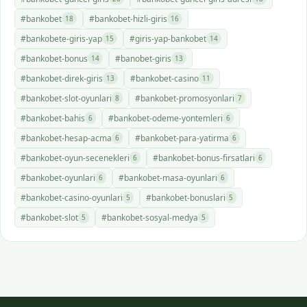
#bankobet
#bankobet-hizli-giris
18
16
#bankobete-giris-yap
#giris-yap-bankobet
15
14
#bankobet-bonus
#banobet-giris
14
13
#bankobet-direk-giris
#bankobet-casino
13
11
#bankobet-slot-oyunlari
#bankobet-promosyonlari
8
7
#bankobet-bahis
#bankobet-odeme-yontemleri
6
6
#bankobet-hesap-acma
#bankobet-para-yatirma
6
6
#bankobet-oyun-secenekleri
#bankobet-bonus-firsatlari
6
6
#bankobet-oyunlari
#bankobet-masa-oyunlari
6
6
#bankobet-casino-oyunlari
#bankobet-bonuslari
5
5
#bankobet-slot
#bankobet-sosyal-medya
5
5