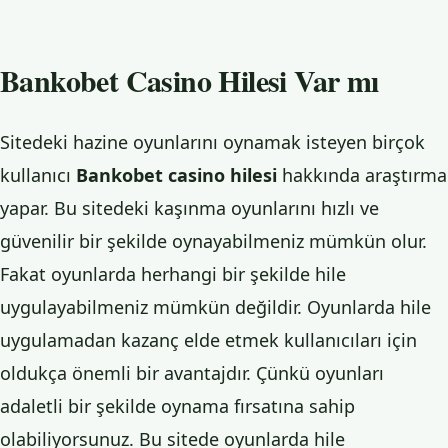
Bankobet Casino Hilesi
Var mı
Sitedeki hazine oyunlarını oynamak isteyen birçok
kullanıcı
Bankobet casino hilesi
hakkında araştırma
yapar. Bu sitedeki kaşınma oyunlarını hızlı ve
güvenilir bir şekilde oynayabilmeniz mümkün olur.
Fakat oyunlarda herhangi bir şekilde hile
uygulayabilmeniz mümkün değildir. Oyunlarda hile
uygulamadan kazanç elde etmek kullanıcıları için
oldukça önemli bir avantajdır. Çünkü oyunları
adaletli bir şekilde oynama fırsatına sahip
olabiliyorsunuz. Bu sitede oyunlarda hile