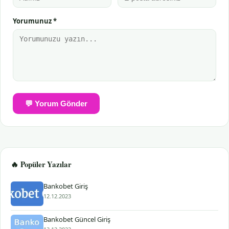
Yorumunuz *
💬 Yorum Gönder
🔥 Popüler Yazılar
Bankobet Giriş
12.12.2023
Bankobet Güncel Giriş