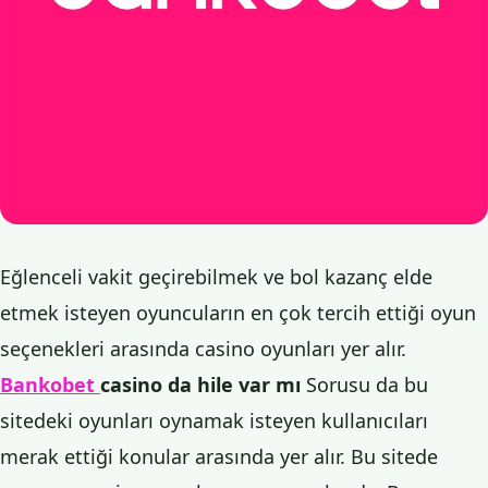
Eğlenceli vakit geçirebilmek ve bol kazanç elde
etmek isteyen oyuncuların en çok tercih ettiği oyun
seçenekleri arasında casino oyunları yer alır.
Bankobet
casino da hile var mı
Sorusu da bu
sitedeki oyunları oynamak isteyen kullanıcıları
merak ettiği konular arasında yer alır. Bu sitede