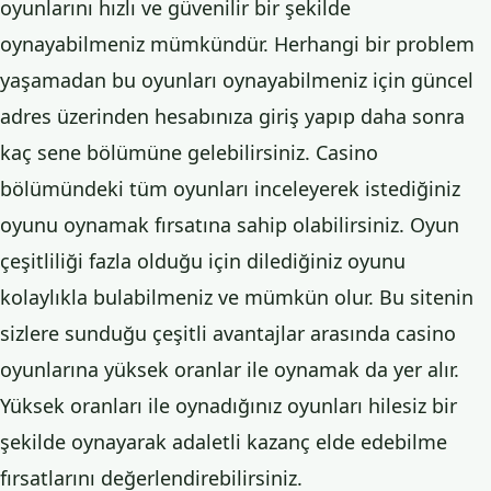
oyunlarını hızlı ve güvenilir bir şekilde
oynayabilmeniz mümkündür. Herhangi bir problem
yaşamadan bu oyunları oynayabilmeniz için güncel
adres üzerinden hesabınıza giriş yapıp daha sonra
kaç sene bölümüne gelebilirsiniz. Casino
bölümündeki tüm oyunları inceleyerek istediğiniz
oyunu oynamak fırsatına sahip olabilirsiniz. Oyun
çeşitliliği fazla olduğu için dilediğiniz oyunu
kolaylıkla bulabilmeniz ve mümkün olur. Bu sitenin
sizlere sunduğu çeşitli avantajlar arasında casino
oyunlarına yüksek oranlar ile oynamak da yer alır.
Yüksek oranları ile oynadığınız oyunları hilesiz bir
şekilde oynayarak adaletli kazanç elde edebilme
fırsatlarını değerlendirebilirsiniz.