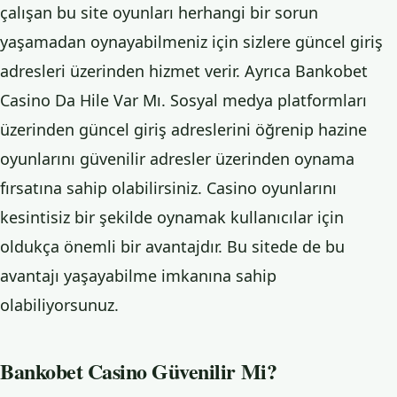
çalışan bu site oyunları herhangi bir sorun
yaşamadan oynayabilmeniz için sizlere güncel giriş
adresleri üzerinden hizmet verir. Ayrıca Bankobet
Casino Da Hile Var Mı. Sosyal medya platformları
üzerinden güncel giriş adreslerini öğrenip hazine
oyunlarını güvenilir adresler üzerinden oynama
fırsatına sahip olabilirsiniz. Casino oyunlarını
kesintisiz bir şekilde oynamak kullanıcılar için
oldukça önemli bir avantajdır. Bu sitede de bu
avantajı yaşayabilme imkanına sahip
olabiliyorsunuz.
Bankobet Casino Güvenilir Mi?