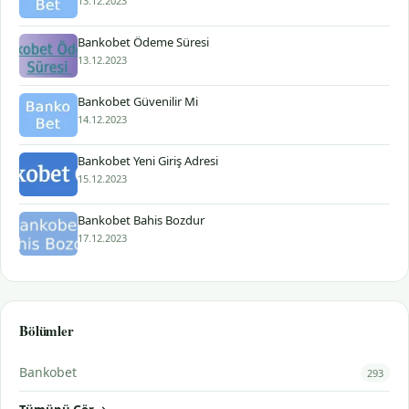
13.12.2023
Bankobet Ödeme Süresi
13.12.2023
Bankobet Güvenilir Mi
14.12.2023
Bankobet Yeni Giriş Adresi
15.12.2023
Bankobet Bahis Bozdur
17.12.2023
Bölümler
Bankobet
293