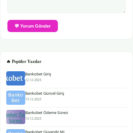
💬 Yorum Gönder
🔥 Popüler Yazılar
Bankobet Giriş
12.12.2023
Bankobet Güncel Giriş
13.12.2023
Bankobet Ödeme Süresi
13.12.2023
Bankobet Güvenilir Mi