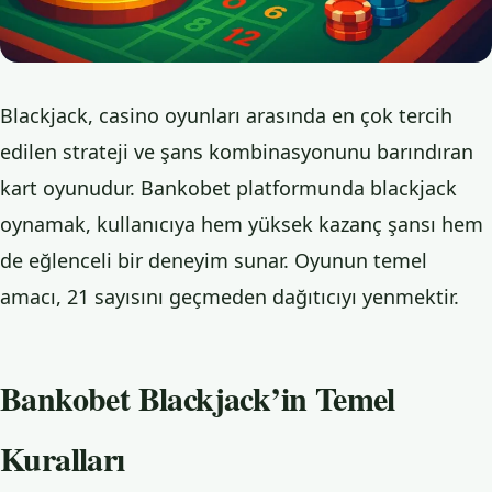
Blackjack, casino oyunları arasında en çok tercih
edilen strateji ve şans kombinasyonunu barındıran
kart oyunudur. Bankobet platformunda blackjack
oynamak, kullanıcıya hem yüksek kazanç şansı hem
de eğlenceli bir deneyim sunar. Oyunun temel
amacı, 21 sayısını geçmeden dağıtıcıyı yenmektir.
Bankobet Blackjack’in Temel
Kuralları