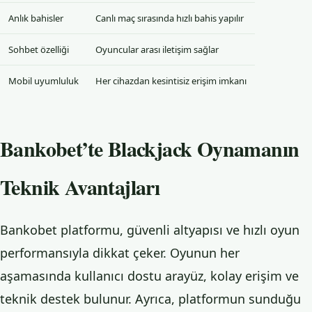
Anlık bahisler
Canlı maç sırasında hızlı bahis yapılır
Sohbet özelliği
Oyuncular arası iletişim sağlar
Mobil uyumluluk
Her cihazdan kesintisiz erişim imkanı
Bankobet’te Blackjack Oynamanın
Teknik Avantajları
Bankobet platformu, güvenli altyapısı ve hızlı oyun
performansıyla dikkat çeker. Oyunun her
aşamasında kullanıcı dostu arayüz, kolay erişim ve
teknik destek bulunur. Ayrıca, platformun sunduğu