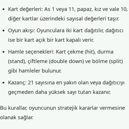
Kart değerleri: As 1 veya 11, papaz, kız ve vale 10,
diğer kartlar üzerindeki sayısal değerleri taşır.
Oyun akışı: Oyunculara iki kart dağıtılır, dağıtıcı
ise bir kart açık bir kart kapalı verir.
Hamle seçenekleri: Kart çekme (hit), durma
(stand), çiftleme (double down) ve bölme (split)
gibi hamleler bulunur.
Kazanç: 21 sayısına en yakın olan veya dağıtıcıyı
geçmeden daha yüksek sayı tutan kazanır.
Bu kurallar, oyuncunun stratejik kararlar vermesine
olanak sağlar.