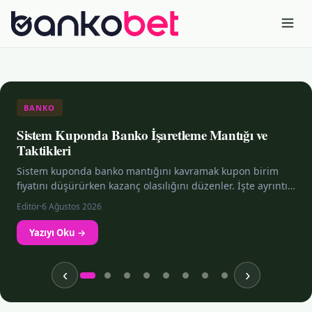
BANKO
Sistem Kuponda Banko İşaretleme Mantığı ve
Taktikleri
Sistem kuponda banko mantığını kavramak kupon birim
fiyatını düşürürken kazanç olasılığını düzenler. İşte ayrıntılı
sistem rehberi.
Editör
·
6 Ağustos 2026
Yazıyı Oku →
‹
›