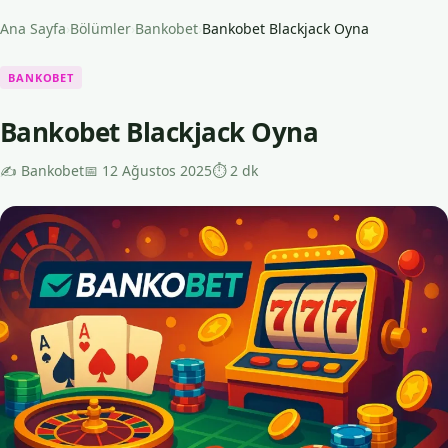
Ana Sayfa
›
Bölümler
›
Bankobet
›
Bankobet Blackjack Oyna
BANKOBET
Bankobet Blackjack Oyna
✍️ Bankobet
📅 12 Ağustos 2025
⏱️ 2 dk