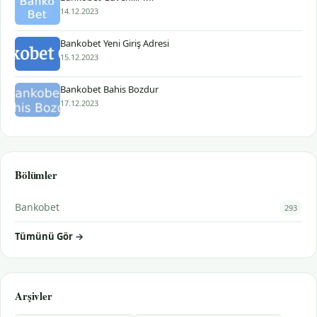
14.12.2023
Bankobet Yeni Giriş Adresi
15.12.2023
Bankobet Bahis Bozdur
17.12.2023
Bölümler
Bankobet
293
Tümünü Gör →
Arşivler