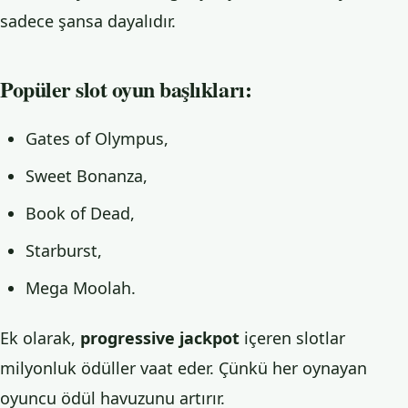
sadece şansa dayalıdır.
Popüler slot oyun başlıkları:
Gates of Olympus,
Sweet Bonanza,
Book of Dead,
Starburst,
Mega Moolah.
Ek olarak,
progressive jackpot
içeren slotlar
milyonluk ödüller vaat eder. Çünkü her oynayan
oyuncu ödül havuzunu artırır.