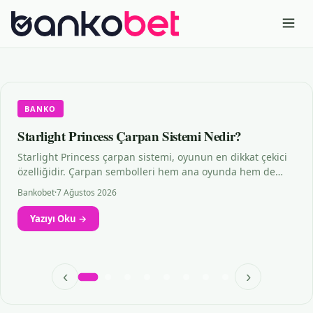
BANKO
Starlight Princess Çarpan Sistemi Nedir?
Starlight Princess çarpan sistemi, oyunun en dikkat çekici
özelliğidir. Çarpan sembolleri hem ana oyunda hem de
Free Spins bonusunda rastgele gelebilir. Bu…
Bankobet
·
7 Ağustos 2026
Yazıyı Oku →
‹
›