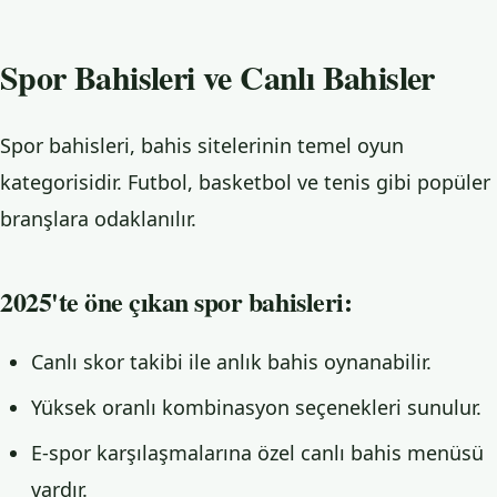
Spor Bahisleri ve Canlı Bahisler
Spor bahisleri, bahis sitelerinin temel oyun
kategorisidir. Futbol, basketbol ve tenis gibi popüler
branşlara odaklanılır.
2025'te öne çıkan spor bahisleri:
Canlı skor takibi ile anlık bahis oynanabilir.
Yüksek oranlı kombinasyon seçenekleri sunulur.
E-spor karşılaşmalarına özel canlı bahis menüsü
vardır.