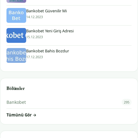
Bankobet Güvenilir Mi
14.12.2023
Bankobet Yeni Giriş Adresi
15.12.2023
Bankobet Bahis Bozdur
17.12.2023
Bölümler
Bankobet
295
Tümünü Gör →