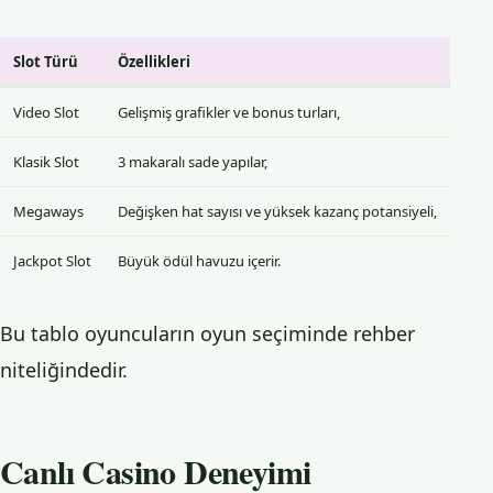
Slot Türü
Özellikleri
Video Slot
Gelişmiş grafikler ve bonus turları,
Klasik Slot
3 makaralı sade yapılar,
Megaways
Değişken hat sayısı ve yüksek kazanç potansiyeli,
Jackpot Slot
Büyük ödül havuzu içerir.
Bu tablo oyuncuların oyun seçiminde rehber
niteliğindedir.
Canlı Casino Deneyimi