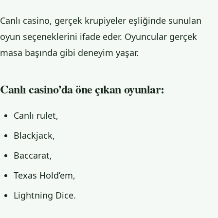
Canlı casino, gerçek krupiyeler eşliğinde sunulan
oyun seçeneklerini ifade eder. Oyuncular gerçek
masa başında gibi deneyim yaşar.
Canlı casino’da öne çıkan oyunlar:
Canlı rulet,
Blackjack,
Baccarat,
Texas Hold’em,
Lightning Dice.