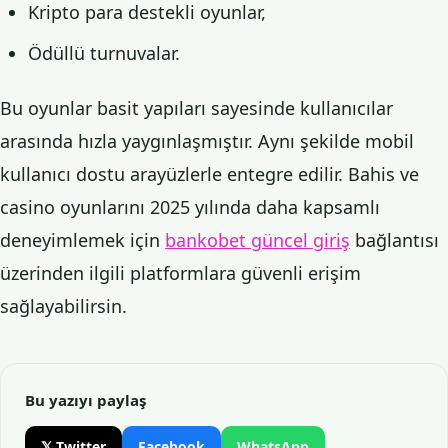
Kripto para destekli oyunlar,
Ödüllü turnuvalar.
Bu oyunlar basit yapıları sayesinde kullanıcılar
arasında hızla yaygınlaşmıştır. Aynı şekilde mobil
kullanıcı dostu arayüzlerle entegre edilir. Bahis ve
casino oyunlarını 2025 yılında daha kapsamlı
deneyimlemek için
bankobet güncel giriş
bağlantısı
üzerinden ilgili platformlara güvenli erişim
sağlayabilirsin.
Bu yazıyı paylaş
𝕏 Twitter
Facebook
WhatsApp