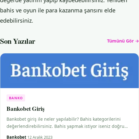
değerde yatırım yapıp kaybedebilirsiniz. Yeniden
bahis ve oyun ile para kazanma şansını elde
edebilirsiniz.
Son Yazılar
Tümünü Gör →
BANKO
Bankobet Giriş
Bankobet giriş ile neler yapılabilir? Bahis kategorilerini
değerlendirebilirsiniz. Bahis yapmak istiyor iseniz doğru
platformdasınız.
Bankobet
·
12 Aralık 2023