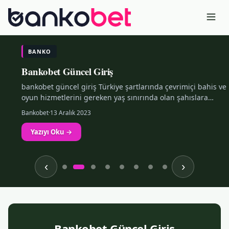
BANKO
Bankobet Güncel Giriş
bankobet güncel giriş Türkiye şartlarında çevrimiçi bahis ve
oyun hizmetlerini gereken yaş sınırında olan şahıslara
sunmaya devam etmektedir.
Bankobet
·
13 Aralık 2023
Yazıyı Oku →
‹
›
Bankobet Güncel Giriş