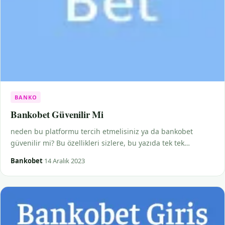
BANKO
Bankobet Güvenilir Mi
neden bu platformu tercih etmelisiniz ya da bankobet
güvenilir mi? Bu özellikleri sizlere, bu yazıda tek tek
anlatmaya çalışalım.
Bankobet
·
14 Aralık 2023