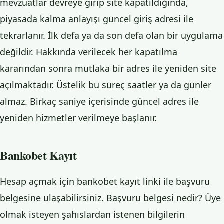
mevzuatlar devreye girip site kapatıldığında,
piyasada kalma anlayışı güncel giriş adresi ile
tekrarlanır. İlk defa ya da son defa olan bir uygulama
değildir. Hakkında verilecek her kapatılma
kararından sonra mutlaka bir adres ile yeniden site
açılmaktadır. Üstelik bu süreç saatler ya da günler
almaz. Birkaç saniye içerisinde güncel adres ile
yeniden hizmetler verilmeye başlanır.
Bankobet Kayıt
Hesap açmak için bankobet kayıt linki ile başvuru
belgesine ulaşabilirsiniz. Başvuru belgesi nedir? Üye
olmak isteyen şahıslardan istenen bilgilerin