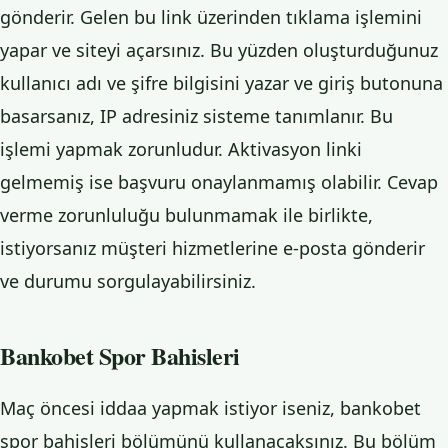
gönderir. Gelen bu link üzerinden tıklama işlemini
yapar ve siteyi açarsınız. Bu yüzden oluşturduğunuz
kullanıcı adı ve şifre bilgisini yazar ve giriş butonuna
basarsanız, IP adresiniz sisteme tanımlanır. Bu
işlemi yapmak zorunludur. Aktivasyon linki
gelmemiş ise başvuru onaylanmamış olabilir. Cevap
verme zorunluluğu bulunmamak ile birlikte,
istiyorsanız müşteri hizmetlerine e-posta gönderir
ve durumu sorgulayabilirsiniz.
Bankobet Spor Bahisleri
Maç öncesi iddaa yapmak istiyor iseniz, bankobet
spor bahisleri bölümünü kullanacaksınız. Bu bölüm