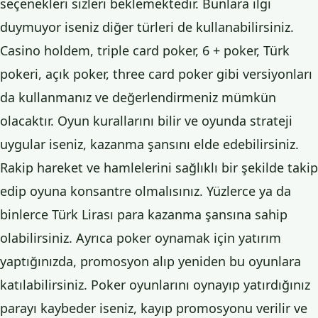
seçenekleri sizleri beklemektedir. Bunlara ilgi
duymuyor iseniz diğer türleri de kullanabilirsiniz.
Casino holdem, triple card poker, 6 + poker, Türk
pokeri, açık poker, three card poker gibi versiyonları
da kullanmanız ve değerlendirmeniz mümkün
olacaktır. Oyun kurallarını bilir ve oyunda strateji
uygular iseniz, kazanma şansını elde edebilirsiniz.
Rakip hareket ve hamlelerini sağlıklı bir şekilde takip
edip oyuna konsantre olmalısınız. Yüzlerce ya da
binlerce Türk Lirası para kazanma şansına sahip
olabilirsiniz. Ayrıca poker oynamak için yatırım
yaptığınızda, promosyon alıp yeniden bu oyunlara
katılabilirsiniz. Poker oyunlarını oynayıp yatırdığınız
parayı kaybeder iseniz, kayıp promosyonu verilir ve