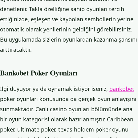
denetlenir. Takla özelliğine sahip oyunları tercih
ettiğinizde, eşleşen ve kaybolan sembollerin yerine
otomatik olarak yenilerinin geldiğini görebilirsiniz.
Bu uygulamada sizlerin oyunlardan kazanma şansını
arttıracaktır.
Bankobet Poker Oyunları
İlgi duyuyor ya da oynamak istiyor iseniz,
bankobet
poker oyunları konusunda da gerçek oyun anlayışını
sunmaktadır. Canlı casino oyunları bölümünde ana
bir oyun kategorisi olarak hazırlanmıştır. Caribbean
poker, ultimate poker, texas holdem poker oyunu