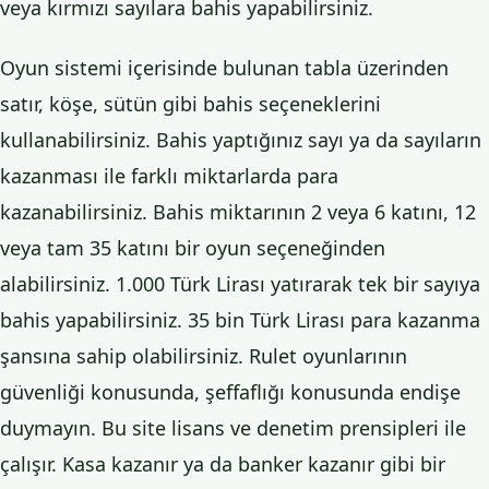
veya kırmızı sayılara bahis yapabilirsiniz.
Oyun sistemi içerisinde bulunan tabla üzerinden
satır, köşe, sütün gibi bahis seçeneklerini
kullanabilirsiniz. Bahis yaptığınız sayı ya da sayıların
kazanması ile farklı miktarlarda para
kazanabilirsiniz. Bahis miktarının 2 veya 6 katını, 12
veya tam 35 katını bir oyun seçeneğinden
alabilirsiniz. 1.000 Türk Lirası yatırarak tek bir sayıya
bahis yapabilirsiniz. 35 bin Türk Lirası para kazanma
şansına sahip olabilirsiniz. Rulet oyunlarının
güvenliği konusunda, şeffaflığı konusunda endişe
duymayın. Bu site lisans ve denetim prensipleri ile
çalışır. Kasa kazanır ya da banker kazanır gibi bir